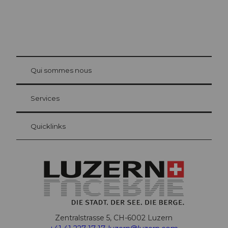
© Be
at Bre
chbü
hl
Qui sommes nous
Carte d’hôte Lucerne
Vos avantages en tant qu'hôte pour la nuit
Services
Quicklinks
Zentralstrasse 5, CH-6002 Luzern