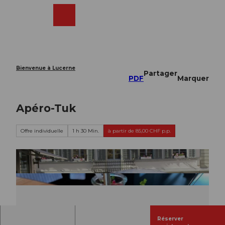
T
o
Webcams
Recherche
Menu
Shop
c
o
n
t
e
Bienvenue à Lucerne
Partager
n
PDF
Marquer
t
Apéro-Tuk
Offre individuelle
1 h 30 Min.
à partir de 85,00 CHF p.p.
Réserver