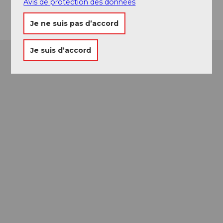
Arrivée
Avis de protection des données
Je ne suis pas d’accord
Je suis d’accord