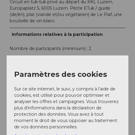
Circuit en tuk-tuk privé au départ du KKL Luzern,
Europaplatz 5, 6005 Luzern. Pilote ETuk / guide
(de/en), plat (viande et/ou végétarien) de Le Piaf, une
bouteille de vin blanc
Informations relatives à la participation
Nombre de participants (minimum) : 2
Nombre de participants (maximum) : 4
Paramètres des cookies
Contact
eTukTuk Luzern GmbH
Sur ce site internet, le suivi, y compris à l’aide de
St. Karlistrasse 10
cookies, est utilisé pour pouvoir optimiser et
6004
Luzern
analyser les offres et campagnes. Vous trouverez
plus d’informations dans la déclaration de
info@etuk.ch
protection des données. Vous avez à tout
Website
moment le droit de vous opposer au traitement
de vos données personnelles.
Instagram