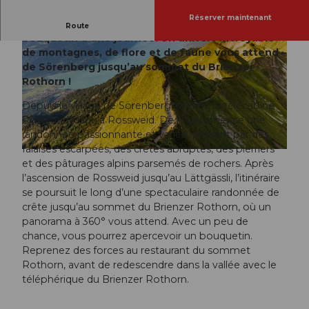
Réserver maintenant
Votre billet de randonnée pour le trek du
Route
bouquetin d’une journée. Un univers incroyable
de montagnes, de flore et de faune vous attend –
de Sörenberg jusqu’au sommet du Brienzer
Rothorn !
Depuis le village de Sörenberg, prenez la télécabine
Rossweid jusqu’à Rossweid. De là commence une
© UNESCO Biosphäre Entlebuch, Entlebucher Medienhaus
randonnée passionnante et variée, passant par des
falaises escarpées, des crêtes abruptes, des pierriers
© UNESCO Biosphäre Entlebuch / Wanderblondies
et des pâturages alpins parsemés de rochers. Après
l’ascension de Rossweid jusqu’au Lättgässli, l’itinéraire
se poursuit le long d’une spectaculaire randonnée de
crête jusqu’au sommet du Brienzer Rothorn, où un
panorama à 360° vous attend. Avec un peu de
chance, vous pourrez apercevoir un bouquetin.
Reprenez des forces au restaurant du sommet
Rothorn, avant de redescendre dans la vallée avec le
téléphérique du Brienzer Rothorn.