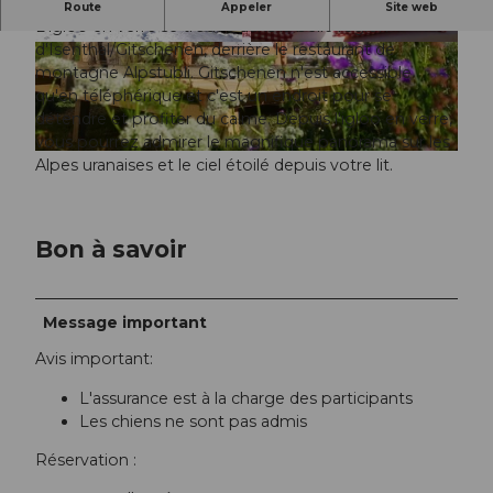
Une nuit à la belle étoile !
Route
Appeler
Site web
L'igloo en verre se trouve dans la belle région
d'Isenthal/Gitschenen, derrière le restaurant de
©
CC-BY-ND
©
CC-BY-ND
montagne Alpstubli. Gitschenen n'est accessible
qu'en téléphérique et c'est un endroit pour se
détendre et profiter du calme. Depuis l'igloo en verre,
vous pourrez admirer le magnifique panorama sur les
©
CC-BY-ND
Alpes uranaises et le ciel étoilé depuis votre lit.
Bon à savoir
Message important
Avis important:
L'assurance est à la charge des participants
Les chiens ne sont pas admis
Réservation :