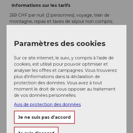
Informations sur les tarifs
269 CHF par nuit (2 personnes), voyage, train de
montagne, repas et taxes de séjour non compris.
Arrivée et stationnement
Paramètres des cookies
Gitschenen n'est accessible qu'en téléphérique.
Sur ce site internet, le suivi, y compris à l’aide de
Prestations
cookies, est utilisé pour pouvoir optimiser et
Nuit dans un igloo en verre
analyser les offres et campagnes. Vous trouverez
plus d’informations dans la déclaration de
Informations relatives à la participation
protection des données. Vous avez à tout
moment le droit de vous opposer au traitement
Nombre de participants (minimum) : 2
de vos données personnelles.
Avis de protection des données
Nombre de participants (maximum) : 2
Je ne suis pas d’accord
Interlocuteur/trice
Franz Dreis