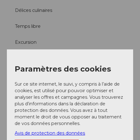
Délices culinaires
Temps libre
Excursion
Autres
Paramètres des cookies
Arrivée et stationnement
Culinarium Alpinum
Sur ce site internet, le suivi, y compris à l’aide de
cookies, est utilisé pour pouvoir optimiser et
analyser les offres et campagnes. Vous trouverez
Contact
plus d’informations dans la déclaration de
Mürgstrasse 18
protection des données. Vous avez à tout
6370
Stans
moment le droit de vous opposer au traitement
de vos données personnelles.
Arrivée
Avis de protection des données