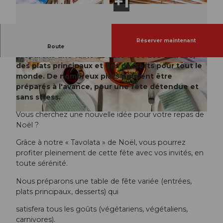
Réserver maintenant
Une nouvelle idée pour le repas de Noël : nous
Route
préparons une table de fête avec des entrées,
des plats principaux et des desserts pour tout le
monde. De nombreux plats peuvent être
préparés à l'avance, pour une fête détendue et
sans stress.
Vous cherchez une nouvelle idée pour votre repas de
Noël ?
Grâce à notre « Tavolata » de Noël, vous pourrez
profiter pleinement de cette fête avec vos invités, en
toute sérénité.
Nous préparons une table de fête variée (entrées,
plats principaux, desserts) qui
satisfera tous les goûts (végétariens, végétaliens,
carnivores).