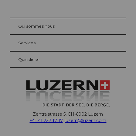
© Be
at Bre
chbü
hl
Qui sommes nous
Carte d’hôte Lucerne
Vos avantages en tant qu'hôte pour la nuit
Services
Quicklinks
Zentralstrasse 5, CH-6002 Luzern
+41 41 227 17 17
,
luzern@luzern.com