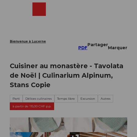
T
o
Webcams
Recherche
Menu
Shop
c
o
n
t
e
Bienvenue à Lucerne
Partager
n
PDF
Marquer
t
Cuisiner au monastère - Tavolata
de Noël | Culinarium Alpinum,
Stans Copie
Parti
Délices culinaires
Temps libre
Excursion
Autres
à partir de 115,00 CHF p.p.