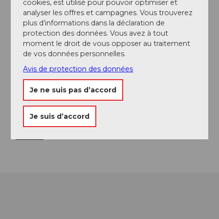
Peter Schuler
cookies, est utilisé pour pouvoir optimiser et
analyser les offres et campagnes. Vous trouverez
plus d’informations dans la déclaration de
Contact
protection des données. Vous avez à tout
Weingut Heidegg
moment le droit de vous opposer au traitement
Heidegg 1
de vos données personnelles.
6284
Gelfingen
Avis de protection des données
+41 41 917 21 59
Je ne suis pas d’accord
info@weingut-heidegg.ch
Website
Je suis d’accord
Instagram
Arrivée