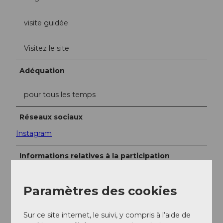
visite guidée
Visitez le site
Adéquation
pour tous les temps
Réseaux sociaux
Instagram
Informations relatives à la participation
Nombre de participants (maximum) : 30
Paramètres des cookies
Interlocuteur/trice
Sur ce site internet, le suivi, y compris à l’aide de