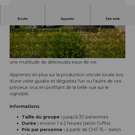
Juste en dessous du château de Heidegg, à
Route
Appeler
Site web
Gelfingen dans le Seetal lucernois, vous
trouverez le domaine viticole Heidegg.
© perretfoto.ch |
CC-BY
© Seetal Tourismus, Weingut Heidegg |
CC-BY
Plus de 20 vins y sont produits : des vins de barrique
de grande qualité, des vins doux charmants, des vins
mousseux pétillants et de nombreux vins rares de la
région. Outre les vins, vous découvrirez également
© Seetal Tourismus, Weingut Heidegg |
CC-BY
une multitude de délicieuses eaux-de-vie.
Apprenez-en plus sur la production viticole locale lors
d'une visite guidée et dégustez l'un ou l'autre de ces
précieux crus en profitant de la belle vue sur le
vignoble.
Informations
Taille du groupe :
jusqu'à 30 personnes
Durée :
environ 1 à 2 heures (selon l'offre)
Prix par personne :
à partir de CHF 15.-- (selon