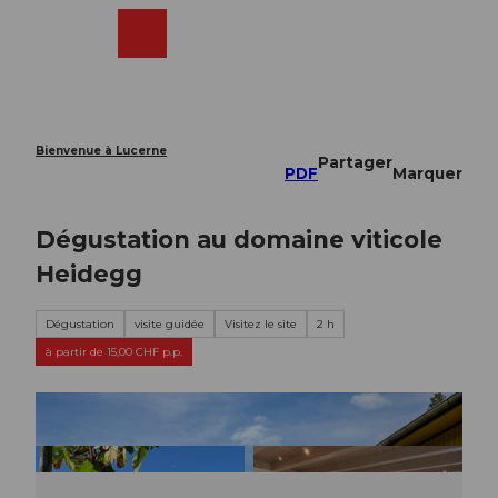
T
o
Webcams
Recherche
Menu
Shop
c
o
n
t
e
Bienvenue à Lucerne
Partager
n
PDF
Marquer
t
Dégustation au domaine viticole
Heidegg
Dégustation
visite guidée
Visitez le site
2 h
à partir de 15,00 CHF p.p.