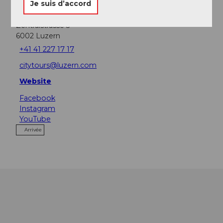
Je suis d’accord
Luzern Tourismus
Zentralstrasse 5
6002
Luzern
+41 41 227 17 17
citytours@luzern.com
Website
Facebook
Instagram
YouTube
Arrivée