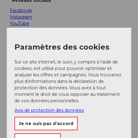
Réseaux sociaux
Facebook
Instagram
YouTube
Paramètres des cookies
Notre recommandation
Sur ce site internet, le suivi, y compris à l’aide de
cookies, est utilisé pour pouvoir optimiser et
Regarder sur la carte
analyser les offres et campagnes. Vous trouverez
plus d’informations dans la déclaration de
protection des données. Vous avez à tout
CC-
BY-
moment le droit de vous opposer au traitement
NC-
Visite guidée de Lucerne
ND
de vos données personnelles.
visite guidée
Avis de protection des données
Je ne suis pas d’accord
Contact