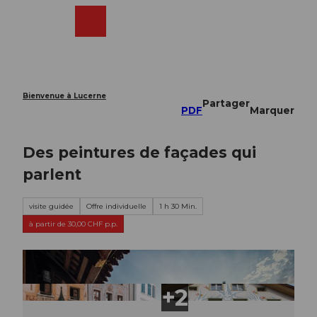
T
o
Webcams
Recherche
Menu
Shop
c
o
n
t
e
Bienvenue à Lucerne
Partager
n
PDF
Marquer
t
Des peintures de façades qui
parlent
visite guidée
Offre individuelle
1 h 30 Min.
à partir de 30,00 CHF p.p.