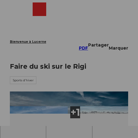
T
o
Webcams
Recherche
Menu
Shop
c
o
n
t
e
Bienvenue à Lucerne
Partager
n
PDF
Marquer
t
Faire du ski sur le Rigi
Sports d'hiver