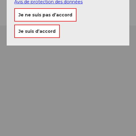
Avis de protection des données
Arrivée
Je ne suis pas d’accord
Je suis d’accord