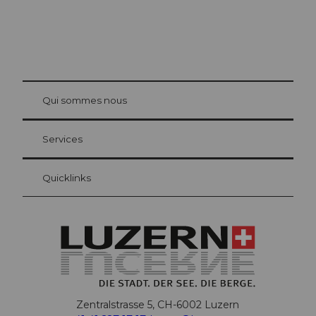
© Be
at Bre
chbü
hl
Qui sommes nous
Carte d’hôte Lucerne
Vos avantages en tant qu'hôte pour la nuit
Services
Quicklinks
Zentralstrasse 5, CH-6002 Luzern