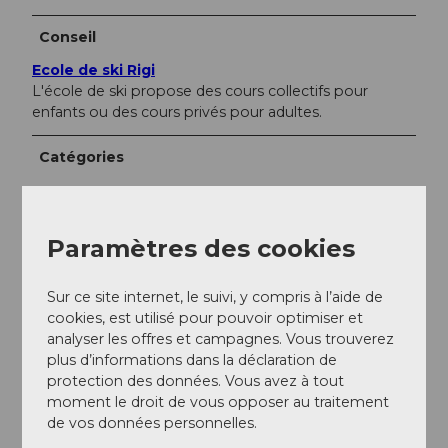
Conseil
Ecole de ski Rigi
L'école de ski propose des cours collectifs pour
enfants ou des cours privés pour adultes.
Catégories
Sports d'hiver
Paramètres des cookies
Contact
Rigi Bahnen
Sur ce site internet, le suivi, y compris à l’aide de
Bahnhofstrasse 7
cookies, est utilisé pour pouvoir optimiser et
6354
Vitznau
analyser les offres et campagnes. Vous trouverez
+41 (0)41 399 87 87
plus d’informations dans la déclaration de
protection des données. Vous avez à tout
welcome@rigi.ch
moment le droit de vous opposer au traitement
Website
de vos données personnelles.