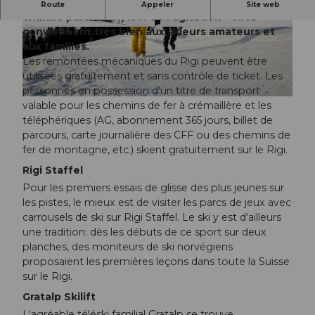
Les petites stations de ski familiales dégagent un
Route
Appeler
Site web
charme particulier, loin de l'agitation - elles
conviennent très bien aux skieurs amateurs et
© Luzern Tourismus, Beat Brechbühl |
© Luzern Tourismus, Beat Brechbühl |
CC-BY-NC-ND
CC-BY-NC-ND
aux familles.
Les remontées mécaniques du Rigi peuvent être
utilisées gratuitement et sans contrôle de ticket. Les
personnes en possession d'un titre de transport
© Rigi Bahnen AG, Beat Brechbühl |
CC-BY-NC-ND
valable pour les chemins de fer à crémaillère et les
téléphériques (AG, abonnement 365 jours, billet de
parcours, carte journalière des CFF ou des chemins de
fer de montagne, etc.) skient gratuitement sur le Rigi.
Rigi Staffel
Pour les premiers essais de glisse des plus jeunes sur
les pistes, le mieux est de visiter les parcs de jeux avec
carrousels de ski sur Rigi Staffel. Le ski y est d'ailleurs
une tradition: dès les débuts de ce sport sur deux
planches, des moniteurs de ski norvégiens
proposaient les premières leçons dans toute la Suisse
sur le Rigi.
Gratalp Skilift
L'agréable téléski familial Gratalp se trouve