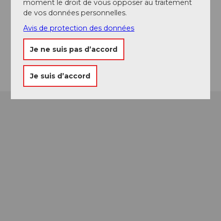
Contact
moment le droit de vous opposer au traitement
de vos données personnelles.
Foxtrail GmbH
Bahnhofplatz
Avis de protection des données
6130
Willisau
Je ne suis pas d’accord
Arrivée
Je suis d’accord