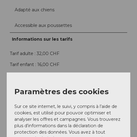
Adapté aux chiens
Accessible aux poussettes
Informations sur les tarifs
Tarif adulte : 32,00 CHF
Tarif enfant : 16,00 CHF
0,00 CHF
Paramètres des cookies
Informations relatives à la participation
Sur ce site internet, le suivi, y compris à l’aide de
Nombre de participants (minimum) : 2
cookies, est utilisé pour pouvoir optimiser et
Nombre de participants (maximum) : 8
analyser les offres et campagnes. Vous trouverez
plus d’informations dans la déclaration de
protection des données. Vous avez à tout