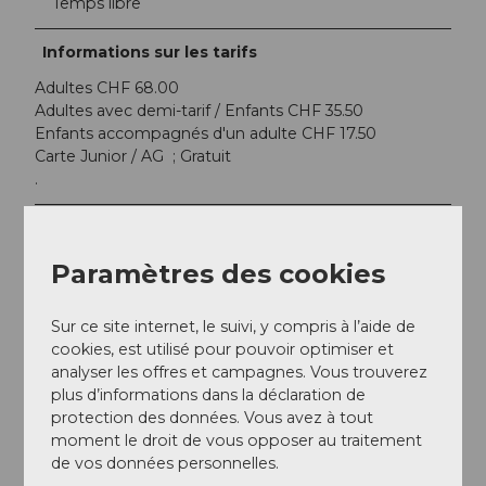
Temps libre
Informations sur les tarifs
Adultes CHF 68.00
Adultes avec demi-tarif / Enfants CHF 35.50
Enfants accompagnés d'un adulte CHF 17.50
Carte Junior / AG ; Gratuit
.
Modes de paiement
Visa, Mastercard, Twint
Paramètres des cookies
Contact
Sur ce site internet, le suivi, y compris à l’aide de
cookies, est utilisé pour pouvoir optimiser et
Region Klewenalp-Vierwaldstättersee
analyser les offres et campagnes. Vous trouverez
Kirchweg 12
plus d’informations dans la déclaration de
6375
Beckenried
protection des données. Vous avez à tout
+41416246601
moment le droit de vous opposer au traitement
info@juiz.ch
de vos données personnelles.