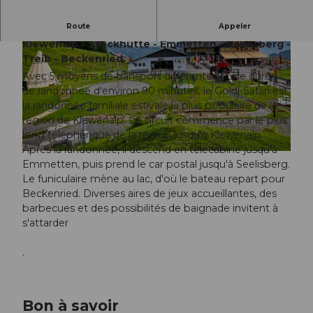
Route
Appeler
Le circuit familial très apprécié : Beckenried -
Klewenalp - Stockhütte - Emmetten - Seelisberg -
Treib - Beckenried.
Avec 5 moyens de transport différents et une durée
de randonnée d'environ 90 minutes, le Goldi-Safari est
la randonnée familiale estivale la plus populaire de la
région de Klewenalp. Le circuit commence par le plus
©
CC-BY
long téléphérique de la région jusqu'à Klewenalp.
Après la randonnée, il descend en télécabine jusqu'à
©
BEAT@BBRECHBUEHL.CH
, BEAT BRECHBUEHL |
CC-BY-NC-ND
Emmetten, puis prend le car postal jusqu'à Seelisberg.
Le funiculaire mène au lac, d'où le bateau repart pour
Beckenried. Diverses aires de jeux accueillantes, des
barbecues et des possibilités de baignade invitent à
s'attarder
.
Bon à savoir