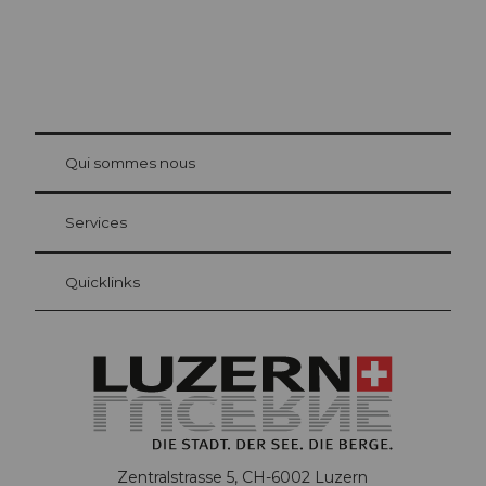
© Be
at Bre
chbü
hl
Qui sommes nous
Carte d’hôte Lucerne
Vos avantages en tant qu'hôte pour la nuit
Services
Quicklinks
Zentralstrasse 5, CH-6002 Luzern