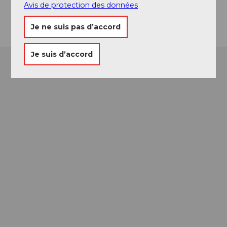
Avis de protection des données
Arrivée
Je ne suis pas d’accord
Je suis d’accord