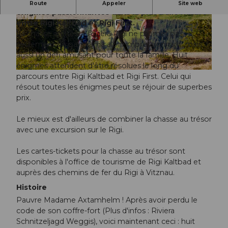
La "Chasse au trésor du Rigi" promet des
Route
Appeler
Site web
énigmes passionnantes dans la plus belle nature
entre Rigi Kaltbad et Rigi First.
© Rigi Bahnen AG, Beat Brechbuehl |
© Switzerland Tourism, Silvano Zeiter |
CC-BY-NC-ND
CC-BY-NC-ND
La chasse au trésor Riviera Rigi ne promet pas
seulement un panorama alpin impressionnant, mais
aussi un défi amusant pour toute la famille. Huit
énigmes attendent d'être résolues le long du
© Luzern Tourismus, Beat Brechbühl |
CC-BY-NC-ND
parcours entre Rigi Kaltbad et Rigi First. Celui qui
résout toutes les énigmes peut se réjouir de superbes
prix.
Le mieux est d'ailleurs de combiner la chasse au trésor
avec une excursion sur le Rigi.
Les cartes-tickets pour la chasse au trésor sont
disponibles à l'office de tourisme de Rigi Kaltbad et
auprès des chemins de fer du Rigi à Vitznau.
Histoire
Pauvre Madame Axtamhelm ! Après avoir perdu le
code de son coffre-fort (Plus d'infos : Riviera
Schnitzeljagd Weggis), voici maintenant ceci : huit