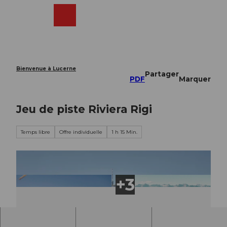
T
o
Webcams
Recherche
Menu
Shop
c
o
n
t
e
Bienvenue à Lucerne
Partager
n
PDF
Marquer
t
Jeu de piste Riviera Rigi
Temps libre
Offre individuelle
1 h 15 Min.