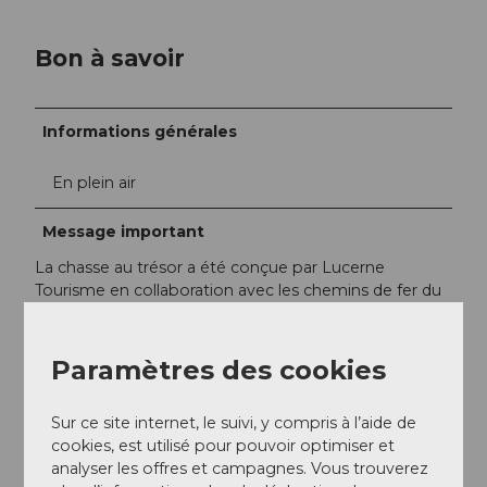
Bon à savoir
Informations générales
En plein air
Message important
La chasse au trésor a été conçue par Lucerne
Tourisme en collaboration avec les chemins de fer du
Rigi ;.
Groupe cible
Paramètres des cookies
Visiteurs individuels
Sur ce site internet, le suivi, y compris à l’aide de
cookies, est utilisé pour pouvoir optimiser et
analyser les offres et campagnes. Vous trouverez
Classes d'école