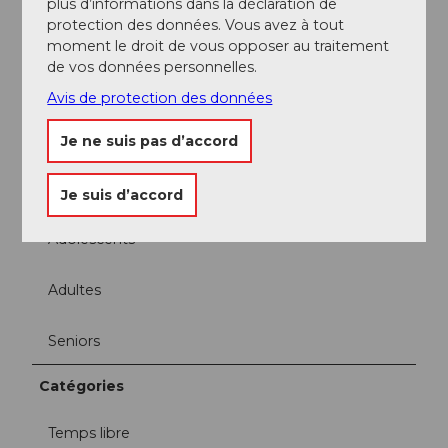
plus d’informations dans la déclaration de
protection des données. Vous avez à tout
Familles
moment le droit de vous opposer au traitement
de vos données personnelles.
Enfants 3-6
Avis de protection des données
Enfants 6-10
Je ne suis pas d’accord
Enfants à partir de 10 ans
Je suis d’accord
Adolescents
Adultes
Seniors
Catégories
Temps libre