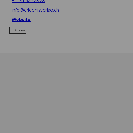
+41 41 922 23 23
info@erlebnisverlag.ch
Website
Arrivée