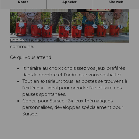
Découvrir la ville de Sursee de manière ludique!
Route
Appeler
Site web
La ville devient un terrain de jeu ! Découvrez Sursee
grâce à un parcours de jeu varié en plein air - devant
© Erlebnis Verlag |
CC-BY
© Erlebnis Verlag |
CC-BY
les magasins, sur de belles places, le long des
curiosités ainsi que près des cafés et des restaurants.
Jouer, deviner, s'étonner : voilà comment transformer
une promenade en ville en une expérience
© Erlebnis Verlag |
CC-BY
commune.
Ce qui vous attend
Itinéraire au choix : choisissez vos jeux préférés
dans le nombre et l'ordre que vous souhaitez.
Tout en extérieur : tous les postes se trouvent à
l'extérieur - idéal pour prendre l'air et faire des
pauses spontanées.
Conçu pour Sursee : 24 jeux thématiques
personnalisés, développés spécialement pour
Sursee.