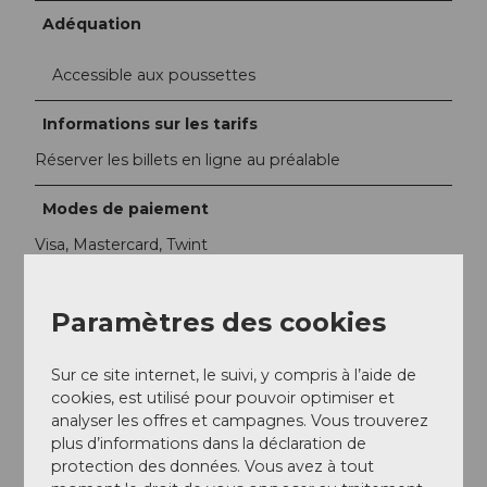
Adéquation
Accessible aux poussettes
Informations sur les tarifs
Réserver les billets en ligne au préalable
Modes de paiement
Visa, Mastercard, Twint
Langues étrangères
Paramètres des cookies
Allemand
Sur ce site internet, le suivi, y compris à l’aide de
Arrivée et stationnement
cookies, est utilisé pour pouvoir optimiser et
Sa situation centrale permet de bénéficier d'un
analyser les offres et campagnes. Vous trouverez
parking payant et d'arrêts de transports en commun
plus d’informations dans la déclaration de
protection des données. Vous avez à tout
Prestations