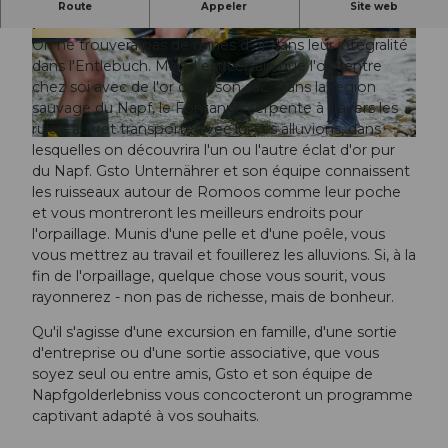
Laissez-vous prendre par l'ivresse de l'or du Napf
Route
Appeler
Site web
!
On ne trouvera pas de mines d'or dans leur intégralité
© Luzern Tourismus, Beat Brechbühl |
© Luzern Tourismus, Beat Brechbühl |
CC-BY-NC-ND
CC-BY-NC-ND
dans l'Entlebuch. Mais il est certain que l'on rentre
chez soi avec de l'or dans son sac. Dans la région
sauvage du Napf, le Fontanne serpente à travers les
ruisseaux et transporte avec lui ses alluvions, dans
© Luzern Tourismus, Beat Brechbühl |
CC-BY-NC-ND
lesquelles on découvrira l'un ou l'autre éclat d'or pur
du Napf. Gsto Unternährer et son équipe connaissent
les ruisseaux autour de Romoos comme leur poche
et vous montreront les meilleurs endroits pour
l'orpaillage. Munis d'une pelle et d'une poêle, vous
vous mettrez au travail et fouillerez les alluvions. Si, à la
fin de l'orpaillage, quelque chose vous sourit, vous
rayonnerez - non pas de richesse, mais de bonheur.
Qu'il s'agisse d'une excursion en famille, d'une sortie
d'entreprise ou d'une sortie associative, que vous
soyez seul ou entre amis, Gsto et son équipe de
Napfgolderlebniss vous concocteront un programme
captivant adapté à vos souhaits.