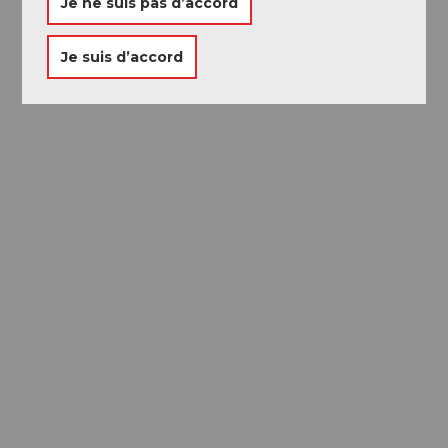
Je ne suis pas d’accord
Je suis d’accord
Passeport des
Musées
Libre accès à neuf musées