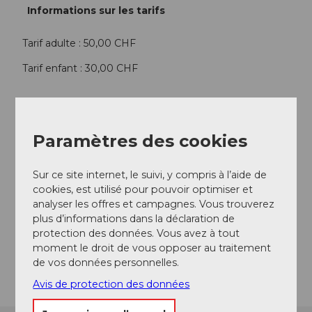
Informations sur les tarifs
Tarif adulte : 50,00 CHF
Tarif enfant : 30,00 CHF
Contact
Napfgolderlebnis
Paramètres des cookies
Dorf 21
6113
Romoos
Sur ce site internet, le suivi, y compris à l’aide de
+41 79 465 16 43
cookies, est utilisé pour pouvoir optimiser et
analyser les offres et campagnes. Vous trouverez
unternaehrer@napfgolderlebnis.ch
plus d’informations dans la déclaration de
Website
protection des données. Vous avez à tout
moment le droit de vous opposer au traitement
Arrivée
de vos données personnelles.
Avis de protection des données