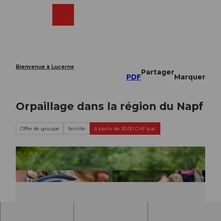
T
o
Webcams
Recherche
Menu
Shop
c
o
n
t
e
Bienvenue à Lucerne
Partager
n
PDF
Marquer
t
Orpaillage dans la région du Napf
Offre de groupe
famille
à partir de 30,00 CHF p.p.