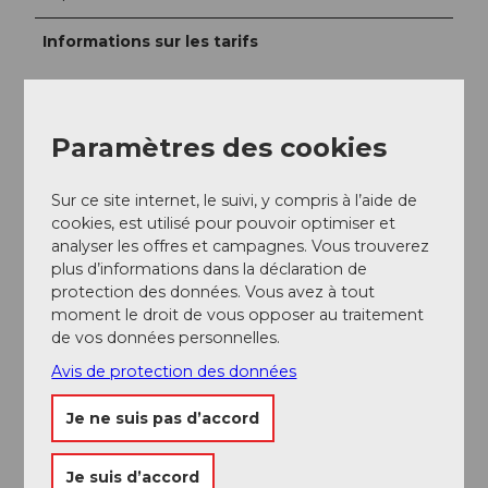
Informations sur les tarifs
Tageskarte Gleitschirm Erwachsene: 34,00 CHF
Tageskarte Gleitschirm Jugendliche und Senioren:
Paramètres des cookies
27,00 CHF
10 Fahrten Gleitschirm Erwachsene: 130,00 CHF
Sur ce site internet, le suivi, y compris à l’aide de
cookies, est utilisé pour pouvoir optimiser et
10 Fahrten Gleitschirm Jugendliche und Senioren:
analyser les offres et campagnes. Vous trouverez
110,00 CHF
plus d’informations dans la déclaration de
Saisonkarte Gleitschirm Erwachsene: 280,00 CHF
protection des données. Vous avez à tout
moment le droit de vous opposer au traitement
Saisonkarte Gleitschirm Jugendliche und Senioren:
de vos données personnelles.
220,00 CHF
Avis de protection des données
Vous trouverez plus d'informations sur les prix sur le
site web.
Je ne suis pas d’accord
Interlocuteur/trice
Je suis d’accord