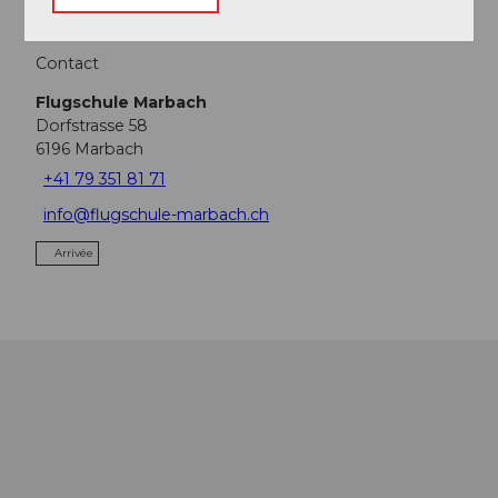
Flugschule Marbach
Contact
Flugschule Marbach
Dorfstrasse 58
6196
Marbach
+41 79 351 81 71
info@flugschule-marbach.ch
Arrivée