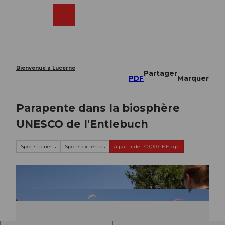
T
o
Webcams
Recherche
Menu
Shop
c
o
n
t
e
Bienvenue à Lucerne
Partager
n
PDF
Marquer
t
Parapente dans la biosphère
UNESCO de l'Entlebuch
Sports aériens
Sports extrêmes
à partir de 140,00 CHF p.p.