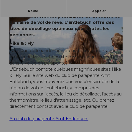
L'Entlebuch offre aux parapentistes et aux
Route
Appeler
deltistes différentes possibilités de découvrir ce
domaine de vol de rêve. L'Entlebuch offre des
sites de décollage optimaux pour toutes les
personnes.
Hike & ; Fly
Faire une belle randonnée ou un tour en montagne,
© UNESCO Biosphäre Entlebuch
profiter de la vue et ensuite glisser tranquillement
dans la vallée en parapente?
© UNESCO Biosphäre Entlebuch
L'Entlebuch compte quelques magnifiques sites Hike
& ; Fly. Sur le site web du club de parapente Amt
Entlebuch, vous trouverez une vue d'ensemble de la
région de vol de l'Entlebuch, y compris des
informations sur l'accès, le lieu de décollage, l'accès au
thermomètre, le lieu d'atterrissage, etc. Ou prenez
directement contact avec le club de parapente.
Au club de parapente Amt Entlebuch