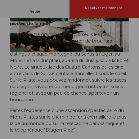
Réserver maintenant
Découvrez le panorama inoubliable sur la
Route
montagne avec 2132 possibilités au-dessus du
niveau de la mer.
Un panorama grandiose. Parfois, seuls les pics
montagneux émergent de la mer de brouillard.
D'autres fois, la vue est tellement limpide que l'on
distingue chaque montagne, du Säntis à l'Eiger, au
Mönch et à la Jungfrau, au-delà du Jura jusqu'à la Forêt
Noire. Le sinueux lac des Quatre-Cantons et les cinq
autres lacs de Suisse centrale étincellent sous le soleil.
Sur le Pilate, vous pouvez randonner, suivre les traces
du dragon, savourer un menu gourmet ou un snack
régional et, avec un peu de chance, apercevoir un
bouquetin.
Faites l'expérience d'une ascension spectaculaire du
Mont Pilatus sur le chemin de fer à crémaillère le plus
raide du monde ou sur la télécabine panoramique et
le téléphérique "Dragon Ride".