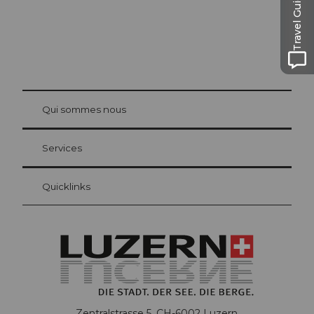
Travel Guide
© Be
at Bre
chbü
hl
Qui sommes nous
Carte d’hôte Lucerne
Vos avantages en tant qu'hôte pour la nuit
Services
Quicklinks
Zentralstrasse 5, CH-6002 Luzern