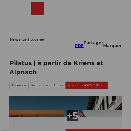
T
o
Webcams
Recherche
Menu
Shop
c
o
n
t
e
Bienvenue à Lucerne
Partager
n
PDF
Marquer
t
Pilatus | à partir de Kriens et
Alpnach
Excursion
Temps libre
Autres
à partir de 40,00 CHF p.p.