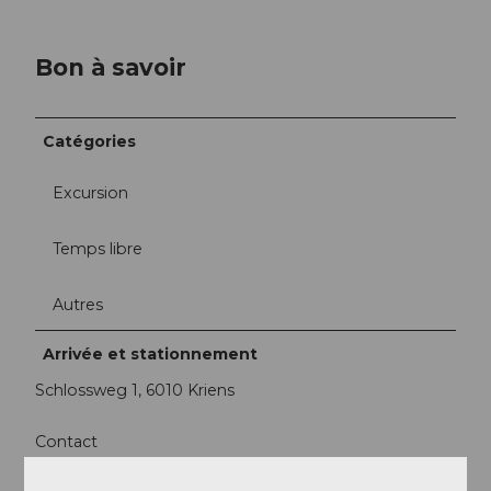
Bon à savoir
Catégories
Excursion
Temps libre
Autres
Arrivée et stationnement
Schlossweg 1, 6010 Kriens
Contact
6000
Luzern