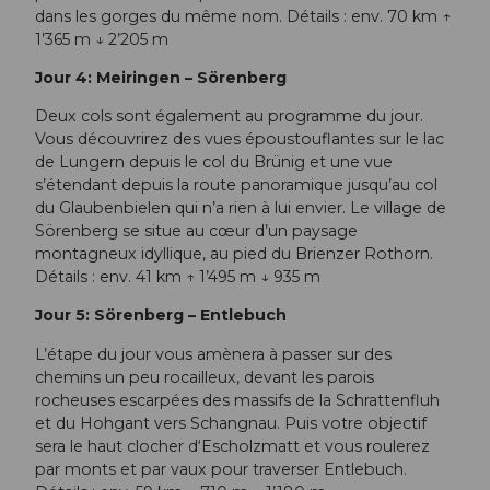
dans les gorges du même nom. Détails : env. 70 km ↑
1’365 m ↓ 2’205 m
Jour 4: Meiringen – Sörenberg
Deux cols sont également au programme du jour.
Vous découvrirez des vues époustouflantes sur le lac
de Lungern depuis le col du Brünig et une vue
s’étendant depuis la route panoramique jusqu’au col
du Glaubenbielen qui n’a rien à lui envier. Le village de
Sörenberg se situe au cœur d’un paysage
montagneux idyllique, au pied du Brienzer Rothorn.
Détails : env. 41 km ↑ 1’495 m ↓ 935 m
Jour 5: Sörenberg – Entlebuch
L’étape du jour vous amènera à passer sur des
chemins un peu rocailleux, devant les parois
rocheuses escarpées des massifs de la Schrattenfluh
et du Hohgant vers Schangnau. Puis votre objectif
sera le haut clocher d‘Escholzmatt et vous roulerez
par monts et par vaux pour traverser Entlebuch.