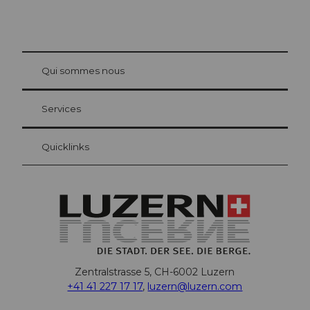
© Be
at Bre
chbü
hl
Qui sommes nous
Carte d’hôte Lucerne
Vos avantages en tant qu'hôte pour la nuit
Services
Quicklinks
Zentralstrasse 5, CH-6002 Luzern
+41 41 227 17 17
,
luzern@luzern.com