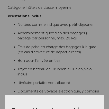
Catégorie: hôtels de classe moyenne
Prestations inclus
Nuitées comme indiqué avec petit-déjeuner
Acheminement quotidien des bagages (1
bagage par personne, max. 20 kg)
Frais de prise en charge des bagages à la gare
(en cas d'arrivée et de départ directs)
Bon pour l’arrivée en train
Trajet en bateau de Brunnen à Flüelen, vélo
inclus
Itinéraire parfaitement élaboré
Documents de voyage électronique, y compris
application de navigation
Abonnement SuisseMobile-Plus pour un an