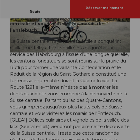
Réserver maintenant
Partant du lac des Quatre-Cantons, vous
Route
grimperez jusqu’aux plus hauts cols de Suisse
centrale et vous visiterez les marais de
© Switzerland Tourism/Jan Geerk
l’Entlebuch.
La Suisse centrale n’a jamais été facile à conquérir :
Guillaume Tell y a tué le bailli Gessler qui était au
service des Habsbourg à l’issue d’une longue querelle,
© Switzerland Tourism / Nico Schaerer
les cantons fondateurs se sont réunis sur la prairie du
Rütli pour former une vaillante Confédération et le
Réduit de la région du Saint-Gothard a constitué une
forteresse imprenable durant la Guerre froide. La
Route 1291 elle-même n’hésite pas à montrer les
dents quand elle vous emmène à la découverte de la
Suisse centrale. Partant du lac des Quatre-Cantons,
vous grimperez jusqu’aux plus hauts cols de Suisse
centrale et vous visiterez les marais de l’Entlebuch.
[GLEA1] Délices culinaires et vignobles de la vallée des
lacs (Seetal en all.) viendront parfaire cette découverte
de la Suisse centrale. Il reste que cette randonnée
n’est pas de tout repos mais, avec le bon vélo, la