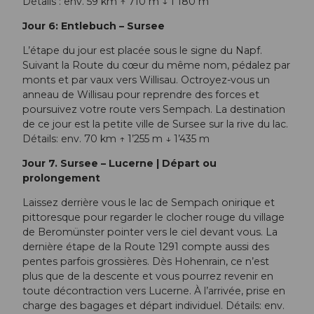
Détails : env. 59 km ↑ 710 m ↓ 1’180 m
Jour 6: Entlebuch – Sursee
L’étape du jour est placée sous le signe du Napf.
Suivant la Route du cœur du même nom, pédalez par
monts et par vaux vers Willisau. Octroyez-vous un
anneau de Willisau pour reprendre des forces et
poursuivez votre route vers Sempach. La destination
de ce jour est la petite ville de Sursee sur la rive du lac.
Détails: env. 70 km ↑ 1’255 m ↓ 1’435 m
Jour 7. Sursee – Lucerne | Départ ou
prolongement
Laissez derrière vous le lac de Sempach onirique et
pittoresque pour regarder le clocher rouge du village
de Beromünster pointer vers le ciel devant vous. La
dernière étape de la Route 1291 compte aussi des
pentes parfois grossières. Dès Hohenrain, ce n’est
plus que de la descente et vous pourrez revenir en
toute décontraction vers Lucerne. À l’arrivée, prise en
charge des bagages et départ individuel. Détails: env.