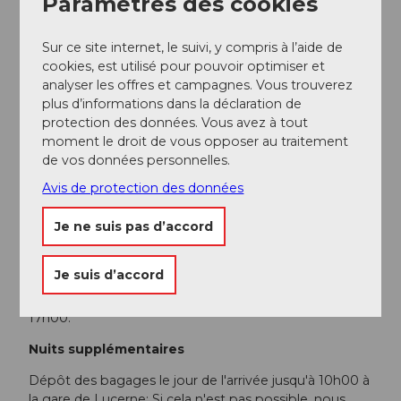
Paramètres des cookies
Assistance téléphonique
Sur ce site internet, le suivi, y compris à l’aide de
Prestations non inclus
cookies, est utilisé pour pouvoir optimiser et
Taxe de séjour à régler sur place
analyser les offres et campagnes. Vous trouverez
plus d’informations dans la déclaration de
Frais de réservation de CHF 20.- par adulte
protection des données. Vous avez à tout
(garantie des fonds de la clientèle prescrite par la
moment le droit de vous opposer au traitement
loi incluse)
de vos données personnelles.
Arrivée | Départ
Avis de protection des données
Arrivée:
À Lucerne en transports publics. Déposez
Je ne suis pas d’accord
vos bagages au comptoir des bagages au plus tard à
10h00.
Je suis d’accord
Départ:
En transports publics de Lucerne. Les valises
sont remises au comptoir des bagages au plus tard à
17h00.
Nuits supplémentaires
Dépôt des bagages le jour de l'arrivée jusqu'à 10h00 à
la gare de Lucerne: Si cela n'est pas possible, nous