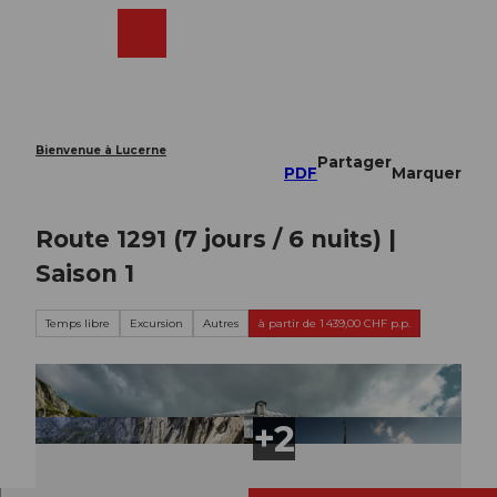
T
o
Webcams
Recherche
Menu
Shop
c
o
n
t
e
Bienvenue à Lucerne
Partager
n
PDF
Marquer
t
Route 1291 (7 jours / 6 nuits) |
Saison 1
Temps libre
Excursion
Autres
à partir de 1 439,00 CHF p.p.