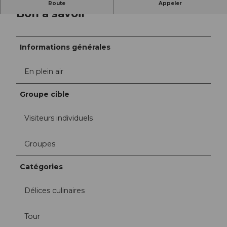
Route
Appeler
Bon à savoir
©
CC-BY
Informations générales
En plein air
Groupe cible
Visiteurs individuels
Groupes
Catégories
Délices culinaires
Tour