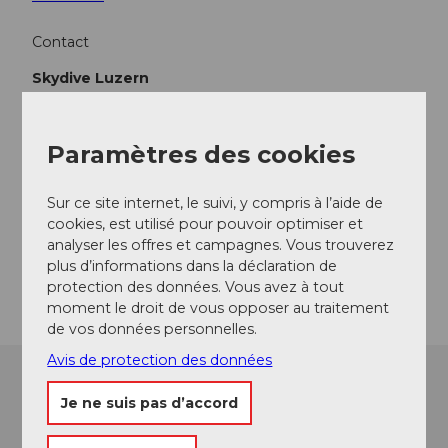
Contact
Skydive Luzern
Flugplatz
6025
Neudorf
+41 (0)41 930 24 24
Paramètres des cookies
info@skydive-luzern.ch
Sur ce site internet, le suivi, y compris à l’aide de
Website
cookies, est utilisé pour pouvoir optimiser et
Facebook
analyser les offres et campagnes. Vous trouverez
plus d’informations dans la déclaration de
Arrivée
protection des données. Vous avez à tout
moment le droit de vous opposer au traitement
de vos données personnelles.
Avis de protection des données
Je ne suis pas d’accord