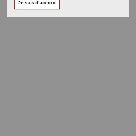
Je suis d’accord
Passeport des
Musées
Libre accès à neuf musées