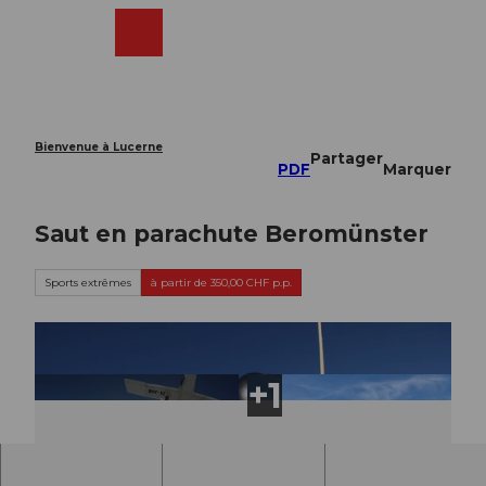
T
o
Webcams
Recherche
Menu
Shop
c
o
n
t
e
Bienvenue à Lucerne
Partager
n
PDF
Marquer
t
Saut en parachute Beromünster
Sports extrêmes
à partir de 350,00 CHF p.p.