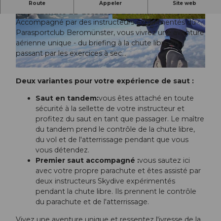
Vivez l'ultime montée d'adrénaline avec un saut
Route
Appeler
Site web
en parachute au-dessus de Beromünster. ;
Accompagné par des instructeurs expérimentés du
©
CC-BY
© MICHAEL_KURT |
CC-BY
Parasportclub Beromünster, vous vivrez une aventure
aérienne unique - du briefing à la chute libre en
passant par les exercices à sec...
©
CC-BY
Deux variantes pour votre expérience de saut :
Saut en tandem:
vous êtes attaché en toute
sécurité à la sellette de votre instructeur et
profitez du saut en tant que passager. Le maître
du tandem prend le contrôle de la chute libre,
du vol et de l'atterrissage pendant que vous
vous détendez.
Premier saut accompagné :
vous sautez ici
avec votre propre parachute et êtes assisté par
deux instructeurs Skydive expérimentés
pendant la chute libre. Ils prennent le contrôle
du parachute et de l'atterrissage.
Vivez une aventure unique et ressentez l'ivresse de la