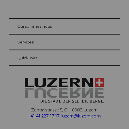
© Be
at Bre
chbü
hl
Qui sommes nous
Carte d’hôte Lucerne
Vos avantages en tant qu'hôte pour la nuit
Services
Quicklinks
Zentralstrasse 5, CH-6002 Luzern
+41 41 227 17 17
,
luzern@luzern.com