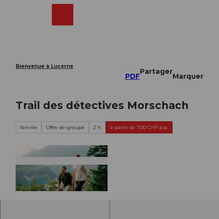
T
o
Webcams
Recherche
Menu
Shop
c
o
n
t
e
Bienvenue à Lucerne
Partager
n
PDF
Marquer
t
Trail des détectives Morschach
famille
Offre de groupe
2 h
à partir de 7,00 CHF p.p.
© PHIL-WENGER |
CC-BY-ND