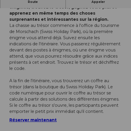
Devenez vous-même détective ! Résolvez les
Route
Appeler
énigmes, trouvez le trésor, gagnez votre prix et
apprenez en même temps des choses
surprenantes et intéressantes sur la région.
La chasse au trésor commence à l'office du tourisme
de Morschach (Swiss Holiday Park), où la première
énigme vous attend déjà. Suivez ensuite les
indications de l'itinéraire. Vous passerez régulièrement
devant des postes à énigmes, où une énigme vous
attend, que vous pourrez résoudre grâce aux indices
présents à cet endroit. Trouvez le trésor et déchiffrez
le code.
A la fin de l'itinéraire, vous trouverez un coffre au
trésor (dans la boutique du Swiss Holiday Park). Le
code numérique pour ouvrir le coffre au trésor se
calcule à partir des solutions des différentes énigmes.
Si le coffre au trésor s'ouvre, les participants peuvent
emporter le petit prix immédiat qu'il contient.
Réserver maintenant