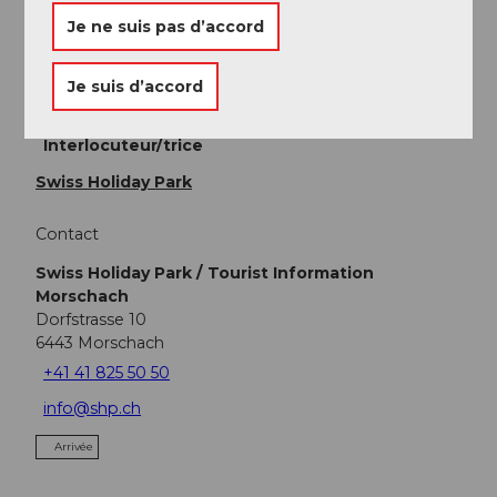
Après l'achat, connectez-vous à mon compte et vous
Je ne suis pas d’accord
aurez ensuite l'option de télécharger et d'imprimer le
trail au format PDF ou de jouer au trail du détective
Je suis d’accord
avec la version en ligne.
Interlocuteur/trice
Swiss Holiday Park
Contact
Swiss Holiday Park / Tourist Information
Morschach
Dorfstrasse 10
6443
Morschach
+41 41 825 50 50
info@shp.ch
Arrivée