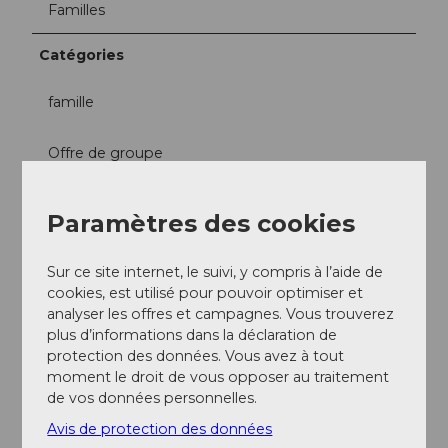
Familles
Catégories
famille
Offre de groupe
Informations sur les tarifs
Paramètres des cookies
Personnes individuelles
CHF 7 (hôtes hébergés au Swiss Holiday Park)
Sur ce site internet, le suivi, y compris à l’aide de
CHF 9 (hôtes journaliers)
cookies, est utilisé pour pouvoir optimiser et
Information sur les tarifs réduits: Les adultes et les
analyser les offres et campagnes. Vous trouverez
enfants de plus de 6 ans doivent payer.
plus d’informations dans la déclaration de
protection des données. Vous avez à tout
Langues étrangères
moment le droit de vous opposer au traitement
Allemand
de vos données personnelles.
Avis de protection des données
Prestations