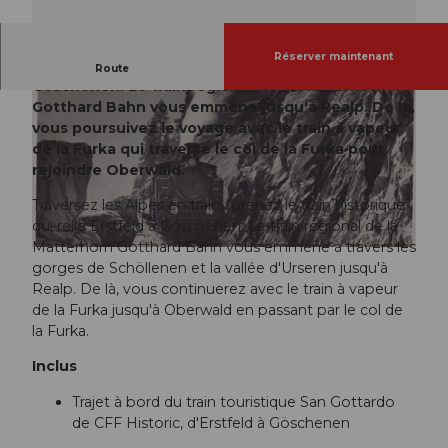
Réserver maintenant
Prenez le train historique de Erstfeld à
Route
Göschenen. Le train régional de la Matterhorn
Gotthard Bahn vous emmène jusqu'à Realp. De là,
vous poursuivez le voyage avec le train à vapeur
de la Furka qui traverse le col de la Furka pour
rejoindre Oberwald.
Traversez les Alpes en train : prenez le train historique
qui relie Erstfeld à Göschenen. Le train régional de la
Matterhorn Gotthard Bahn vous emmène à travers les
gorges de Schöllenen et la vallée d'Urseren jusqu'à
Realp. De là, vous continuerez avec le train à vapeur
de la Furka jusqu'à Oberwald en passant par le col de
la Furka.
Inclus
Trajet à bord du train touristique San Gottardo
de CFF Historic, d'Erstfeld à Göschenen