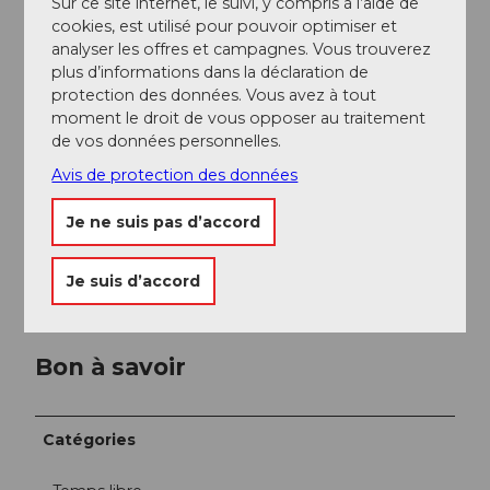
Sur ce site internet, le suivi, y compris à l’aide de
cookies, est utilisé pour pouvoir optimiser et
Aucune réduction ne peut être accordée en cas
analyser les offres et campagnes. Vous trouverez
de modification de l'itinéraire
plus d’informations dans la déclaration de
protection des données. Vous avez à tout
Les conditions générales
moment le droit de vous opposer au traitement
(
https://www.sbbhistoric.ch/agb-fuer-
de vos données personnelles.
erlebnisreisen/
) de CFF Historic s'appliquent
Avis de protection des données
Organisateur
Je ne suis pas d’accord
Une coopération entre la société Dampfbahn Furka-
Bergstrecke AG, la Matterhorn Gotthard Bahn et CFF
Historic.
Je suis d’accord
Bon à savoir
Catégories