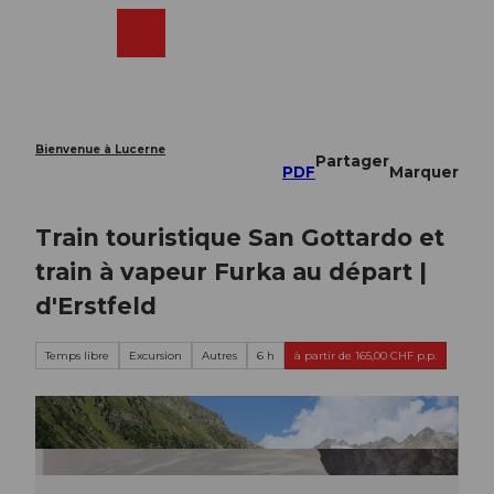
T
o
Webcams
Recherche
Menu
Shop
c
o
n
t
e
Bienvenue à Lucerne
Partager
n
PDF
Marquer
t
Train touristique San Gottardo et
train à vapeur Furka au départ |
d'Erstfeld
Temps libre
Excursion
Autres
6 h
à partir de 165,00 CHF p.p.