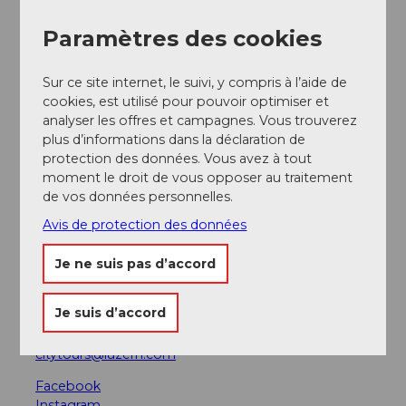
Une sélection de boissons est disponible à bord
Paramètres des cookies
Informations relatives à la participation
Sur ce site internet, le suivi, y compris à l’aide de
cookies, est utilisé pour pouvoir optimiser et
Nombre de participants (maximum) : 10
analyser les offres et campagnes. Vous trouverez
plus d’informations dans la déclaration de
protection des données. Vous avez à tout
Interlocuteur/trice
moment le droit de vous opposer au traitement
Luzern Tourismus
de vos données personnelles.
Avis de protection des données
Contact
Luzern Tourismus
Je ne suis pas d’accord
Zentralstrasse 5
6003
Luzern
Je suis d’accord
+41 41 227 17 17
citytours@luzern.com
Facebook
Instagram