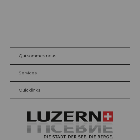
© Be
at Bre
chbü
hl
Qui sommes nous
Carte d’hôte Lucerne
Vos avantages en tant qu'hôte pour la nuit
Services
Quicklinks