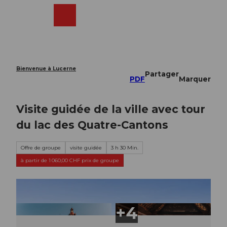
T
o
Webcams
Recherche
Menu
Shop
c
o
n
t
e
Bienvenue à Lucerne
Partager
n
PDF
Marquer
t
Visite guidée de la ville avec tour
du lac des Quatre-Cantons
Offre de groupe
visite guidée
3 h 30 Min.
à partir de 1 060,00 CHF prix de groupe