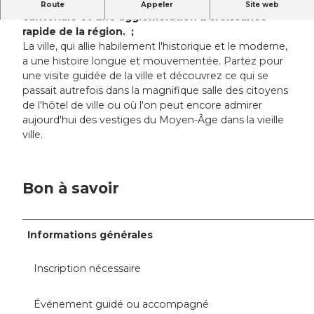
Sursee est, avec Lucerne, la deuxième métropole
Route
Appeler
Site web
cantonale et une agglomération à croissance
rapide de la région. ;
La ville, qui allie habilement l'historique et le moderne,
a une histoire longue et mouvementée. Partez pour
une visite guidée de la ville et découvrez ce qui se
passait autrefois dans la magnifique salle des citoyens
de l'hôtel de ville ou où l'on peut encore admirer
aujourd'hui des vestiges du Moyen-Âge dans la vieille
ville.
Bon à savoir
Informations générales
Inscription nécessaire
Événement guidé ou accompagné