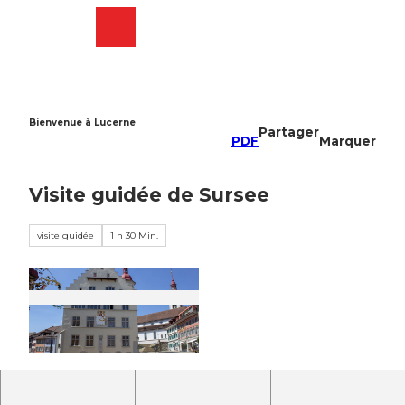
T
o
Webcams
Recherche
Menu
Shop
c
o
n
t
e
Bienvenue à Lucerne
Partager
n
PDF
Marquer
t
Visite guidée de Sursee
visite guidée
1 h 30 Min.
©
CC-BY