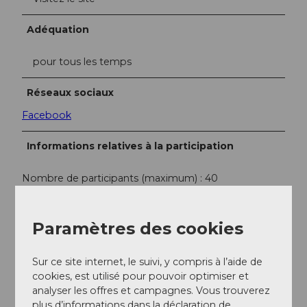
Adéquation
pour tous les temps
Réseaux sociaux
Facebook
Informations relatives à la participation
Nombre de participants (maximum) : 40
Interlocuteur/trice
Paramètres des cookies
Edith Mächler
Sur ce site internet, le suivi, y compris à l’aide de
Contact
cookies, est utilisé pour pouvoir optimiser et
analyser les offres et campagnes. Vous trouverez
Weinbau Kaiserspan
plus d’informations dans la déclaration de