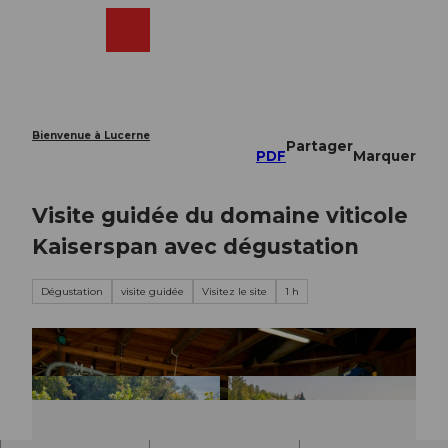
T
o
Webcams
Recherche
Menu
Shop
c
o
n
t
e
Bienvenue à Lucerne
Partager
n
PDF
Marquer
t
Visite guidée du domaine viticole
Kaiserspan avec dégustation
Dégustation
visite guidée
Visitez le site
1 h