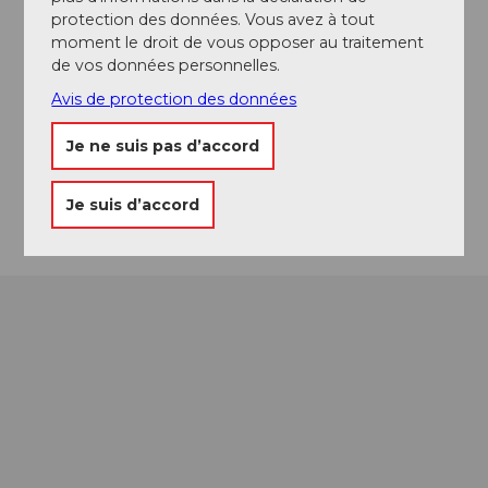
Kaiserspan 2
protection des données. Vous avez à tout
6285
Hitzkirch
moment le droit de vous opposer au traitement
+41 41 917 42 18
de vos données personnelles.
weinbau@kaiserspan.ch
Avis de protection des données
Website
Je ne suis pas d’accord
Facebook
Arrivée
Je suis d’accord