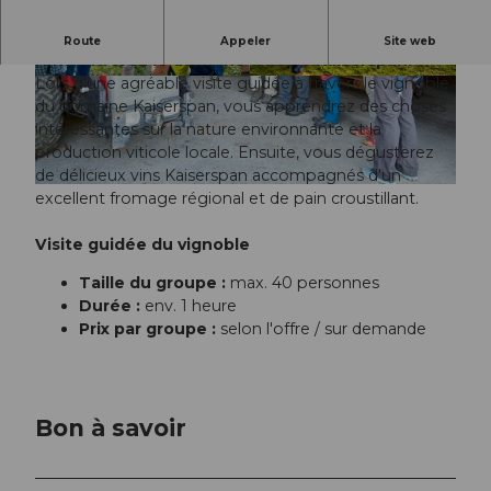
Dans l'idyllique Seetal lucernois, vous
Route
Appeler
Site web
rencontrerez le domaine viticole Kaiserspan.
Lors d'une agréable visite guidée à travers le vignoble
© Beat Brechbühl |
CC-BY
© Beat Brechbühl |
CC-BY
du domaine Kaiserspan, vous apprendrez des choses
intéressantes sur la nature environnante et la
production viticole locale. Ensuite, vous dégusterez
de délicieux vins Kaiserspan accompagnés d'un
© Beat Brechbühl |
CC-BY
excellent fromage régional et de pain croustillant.
Visite guidée du vignoble
Taille du groupe :
max. 40 personnes
Durée :
env. 1 heure
Prix par groupe :
selon l'offre / sur demande
Bon à savoir