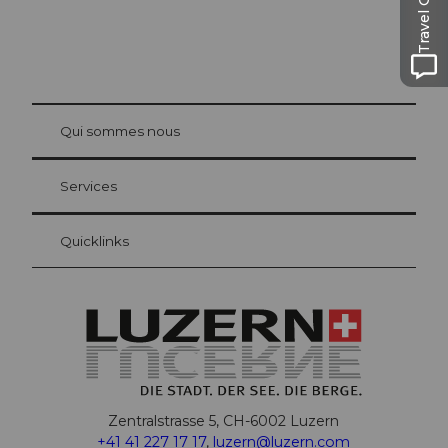
Travel Guide
© Be
at Bre
chbü
hl
Qui sommes nous
Carte d’hôte Lucerne
Vos avantages en tant qu'hôte pour la nuit
Services
Quicklinks
Zentralstrasse 5, CH-6002 Luzern
+41 41 227 17 17
,
luzern@luzern.com