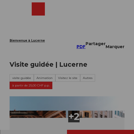
T
o
Webcams
Recherche
Menu
Shop
c
o
n
t
e
Bienvenue à Lucerne
Partager
n
PDF
Marquer
t
Visite guidée | Lucerne
visite guidée
Animation
Visitez le site
Autres
à partir de 25,00 CHF p.p.