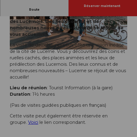
Réserver maintenant
Vous y découvrirez des coins et ruelles cachés,
Route
des places animées et les lieux de prédilection
des Lucernois. Des lieux connus et de
nombreuses nouveautés – Lucerne se réjouit de
vous accueillir!
La visite de deux heures vous offre une vision inédite
de la cité de Lucerne. Vous y découvrirez des coins et
ruelles cachés, des places animées et les lieux de
prédilection des Lucernois. Des lieux connus et de
nombreuses nouveautés – Lucerne se réjouit de vous
accueillir!
Lieu de réunion
: Tourist Information (à la gare)
Duration
: 1½ heures
(Pas de visites guidées publiques en français)
Cette visite peut également être réservée en
groupe.
Voici
le lien correspondant.