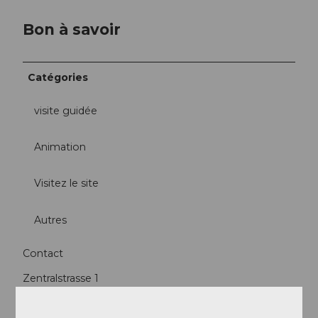
Bon à savoir
Catégories
visite guidée
Animation
Visitez le site
Autres
Contact
Zentralstrasse 1
6003
Luzern
Arrivée