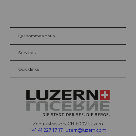
© Be
at Bre
chbü
hl
Qui sommes nous
Carte d’hôte Lucerne
Vos avantages en tant qu'hôte pour la nuit
Services
Quicklinks
Zentralstrasse 5, CH-6002 Luzern
+41 41 227 17 17
,
luzern@luzern.com