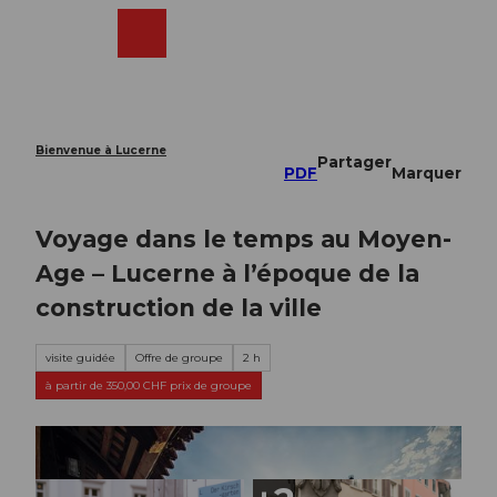
T
o
Webcams
Recherche
Menu
Shop
c
o
n
t
e
Bienvenue à Lucerne
Partager
n
PDF
Marquer
t
Voyage dans le temps au Moyen-
Age – Lucerne à l’époque de la
construction de la ville
visite guidée
Offre de groupe
2 h
à partir de 350,00 CHF prix de groupe