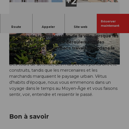
Réserver
L
maintenant
Route
Appeler
Site web
Accompagnez-nous dans un voyage à Lucerne à
i
l’époque de la construction de la ville, lorsque les
r
© Laila Bosco
cloches déterminaient le déroulement des
e
journées et que les artisans travaillaient dans la
l
rue.
a
Des tours de défense, des murs et des ponts ont été
v
construits, tandis que les mercenaires et les
i
marchands marquaient le paysage urbain. Vêtus
d
d'habits d'époque, nous vous emmenons dans un
é
voyage dans le temps au Moyen-Âge et vous faisons
o
sentir, voir, entendre et ressentir le passé.
Bon à savoir