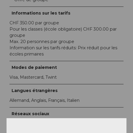
Informations sur les tarifs
CHF 350.00 par groupe
Pour les classes (école obligatoire) CHF 300.00 par
groupe
Max. 20 personnes par groupe
Information sur les tarifs réduits: Prix réduit pour les
écoles primaires
Modes de paiement
Visa, Mastercard, Twint
Langues étrangères
Allemand, Anglais, Français, Italien
Réseaux sociaux
Facebook
Instagram