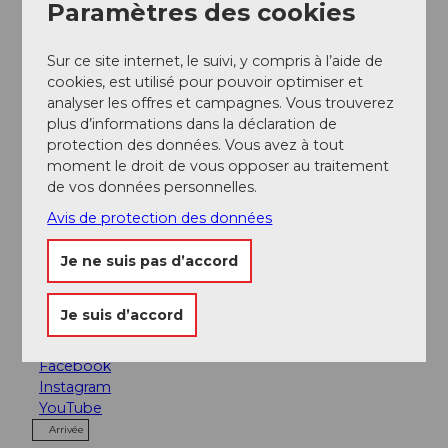
Paramètres des cookies
YouTube
Informations relatives à la participation
Sur ce site internet, le suivi, y compris à l’aide de
cookies, est utilisé pour pouvoir optimiser et
Nombre de participants (maximum) : 20
analyser les offres et campagnes. Vous trouverez
plus d’informations dans la déclaration de
protection des données. Vous avez à tout
Contact
moment le droit de vous opposer au traitement
de vos données personnelles.
Luzern Tourismus
Avis de protection des données
Zentralstrasse 5
6002
Luzern
Je ne suis pas d’accord
+41 (0)41 227 17 17
citytours@luzern.com
Je suis d’accord
Website
Facebook
Instagram
YouTube
Arrivée