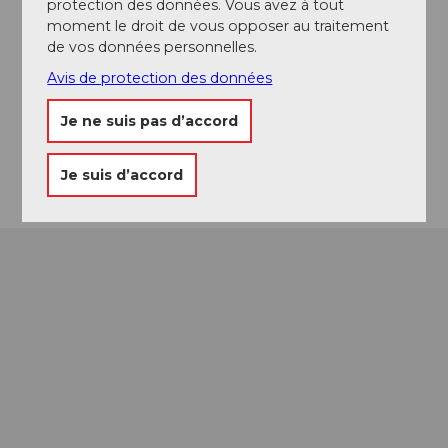
protection des données. Vous avez à tout
+41 (0)41 227 17 17
moment le droit de vous opposer au traitement
citytours@luzern.com
de vos données personnelles.
Website
Avis de protection des données
Facebook
Je ne suis pas d’accord
Instagram
Arrivée
Je suis d’accord