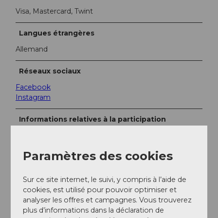
Visa, Mastercard, Twint
Langues étrangères
Allemand
Réseaux sociaux
Facebook
Instagram
Informations relatives à la participation
Nombre de participants (maximum) : 20
Paramètres des cookies
Contact
Sur ce site internet, le suivi, y compris à l’aide de
Luzern Tourismus
cookies, est utilisé pour pouvoir optimiser et
Zentralstrasse 5
analyser les offres et campagnes. Vous trouverez
6002
Luzern
plus d’informations dans la déclaration de