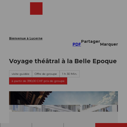
T
o
Webcams
Recherche
Menu
Shop
c
o
n
t
e
Bienvenue à Lucerne
Partager
n
PDF
Marquer
t
Voyage théâtral à la Belle Epoque
visite guidée
Offre de groupe
1 h 30 Min.
à partir de 390,00 CHF prix de groupe