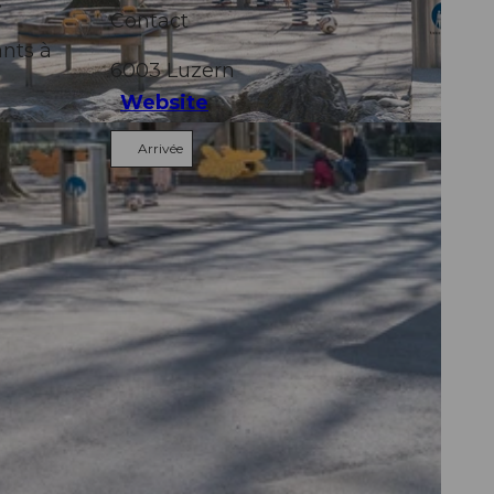
.
Contact
ants à
6003
Luzern
Website
Arrivée