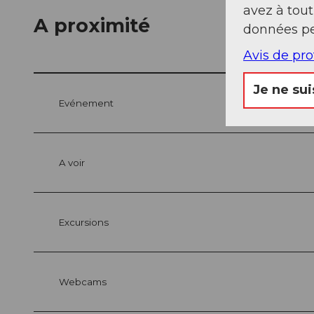
avez à tou
A proximité
données pe
Avis de pr
Je ne sui
Evénement
A voir
Excursions
Webcams