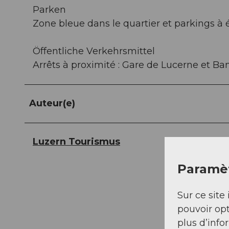
Parken
Zone bleue dans le quartier et parkings à 
Öffentliche Verkehrsmittel
Arrêts à proximité : Gare de Lucerne et B
Auteur(e)
Luzern Tourismus
Paramèt
Sur ce site 
pouvoir opt
plus d’info