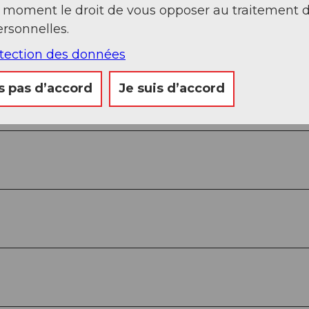
t moment le droit de vous opposer au traitement 
Regarder sur 
rsonnelles.
otection des données
s pas d’accord
Je suis d’accord