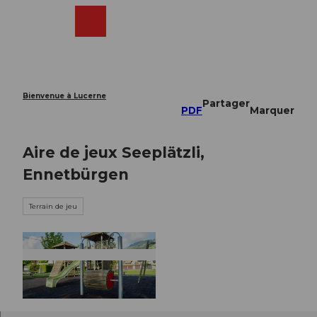
T
o
Webcams
Recherche
Menu
Shop
c
o
n
t
e
Bienvenue à Lucerne
Partager
n
PDF
Marquer
t
Aire de jeux Seeplätzli,
Ennetbürgen
Terrain de jeu
© Nidwalden Tourismus, Nidwalden Tourismus