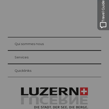
Travel Guide
© Be
at Bre
chbü
hl
Qui sommes nous
Carte d’hôte Lucerne
Vos avantages en tant qu'hôte pour la nuit
Services
Quicklinks