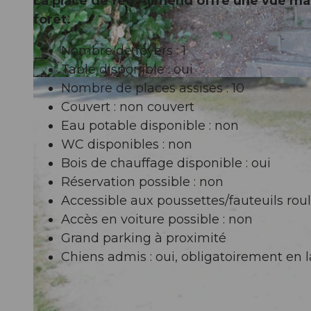
La place de feu Allmend offre une vue mag
forêt.
Nombre de foyers : 1
Table disponible : oui
© Willisau Tourismus, Region Willisau
Nombre de places assises : 10
Couvert : non couvert
Eau potable disponible : non
WC disponibles : non
Bois de chauffage disponible : oui
Réservation possible : non
Accessible aux poussettes/fauteuils roul
Accès en voiture possible : non
Grand parking à proximité
Chiens admis : oui, obligatoirement en la