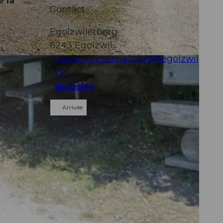
e la
Contact
Egolzwilerberg
6243
Egolzwil
gemeindeverwaltung@egolzwil
.ch
Website
Arrivée