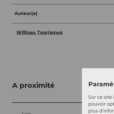
Auteur(e)
Willisau Tourismus
Paramèt
A proximité
Sur ce site 
pouvoir opt
plus d’info
A voir