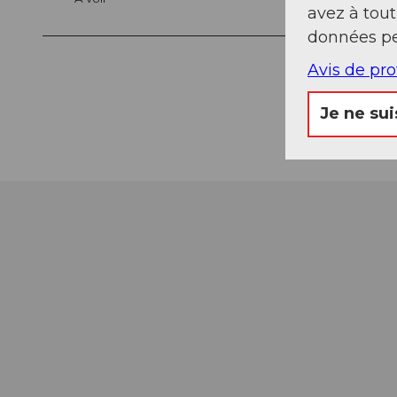
avez à tou
données pe
Avis de pr
Je ne sui