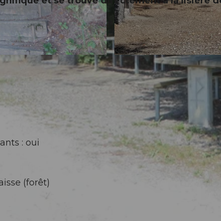
nifique et se trouve directement à la lisière d
© Willisau Tourismus, Region Willisau
ants : oui
isse (forêt)