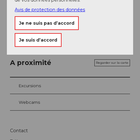
des groupes Titlis MICE.
Avis de protection des données
Interlocuteur/trice
Je ne suis pas d’accord
Titlis Adventure
Je suis d’accord
A proximité
Regarder sur la carte
Excursions
Webcams
Contact