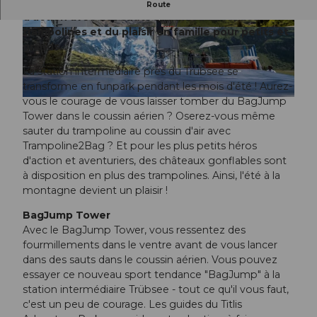
Au Trübsee, vivez un été à la montagne plein
Route
d'action avec des sauts spectaculaires, des
trampolines et du plaisir en famille pour petits et
© ROGER GRUETTER |
CC-BY-ND
© ROGER GRUETTER |
CC-BY-ND
grands.
La station intermédiaire près du Trübsee se
transforme en funpark pendant les mois d'été ! Aurez-
vous le courage de vous laisser tomber du BagJump
© Titlis – Bergbahnen, Hotels |
CC-BY-NC-ND
Tower dans le coussin aérien ? Oserez-vous même
sauter du trampoline au coussin d'air avec
Trampoline2Bag ? Et pour les plus petits héros
d'action et aventuriers, des châteaux gonflables sont
à disposition en plus des trampolines. Ainsi, l'été à la
montagne devient un plaisir !
BagJump Tower
Avec le BagJump Tower, vous ressentez des
fourmillements dans le ventre avant de vous lancer
dans des sauts dans le coussin aérien. Vous pouvez
essayer ce nouveau sport tendance "BagJump" à la
station intermédiaire Trübsee - tout ce qu'il vous faut,
c'est un peu de courage. Les guides du Titlis