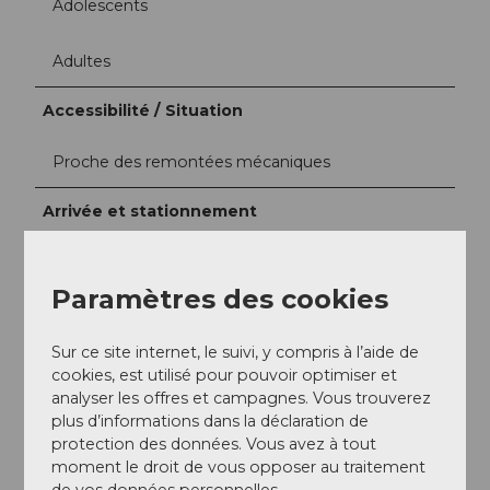
Adolescents
Adultes
Accessibilité / Situation
Proche des remontées mécaniques
Arrivée et stationnement
Le BagJump se trouve à la station intermédiaire
Trübsee.
Paramètres des cookies
Informations supplémentaires
Sur ce site internet, le suivi, y compris à l’aide de
Un guide est présent sur place - mais l'obligation de
cookies, est utilisé pour pouvoir optimiser et
surveillance des enfants incombe aux parents.
analyser les offres et campagnes. Vous trouverez
plus d’informations dans la déclaration de
Le BagJump peut être réservé en dehors des heures
protection des données. Vous avez à tout
d'ouverture. Par heure, cela coûte CHF 400,00 de
moment le droit de vous opposer au traitement
manière forfaitaire. Annoncez-vous auprès du service
de vos données personnelles.