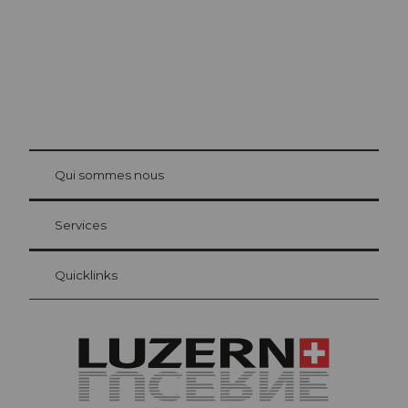
© Be
at Bre
chbü
hl
Qui sommes nous
Carte d’hôte Lucerne
Vos avantages en tant qu'hôte pour la nuit
Services
Quicklinks