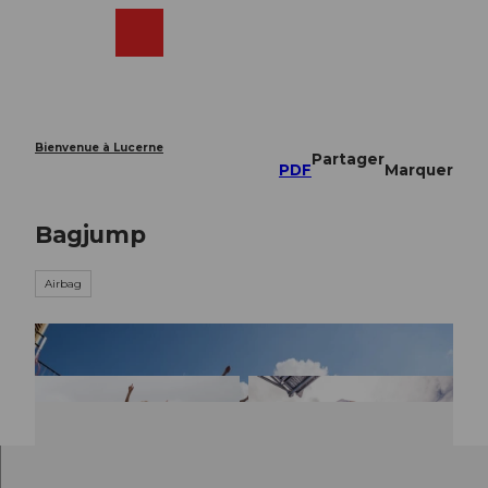
T
o
Webcams
Recherche
Menu
Shop
c
o
n
t
e
Bienvenue à Lucerne
Partager
n
PDF
Marquer
t
Bagjump
Airbag