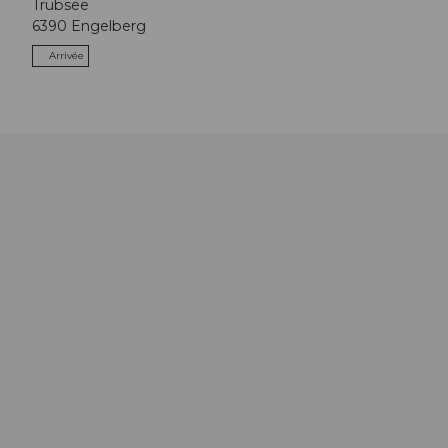
Trübsee
6390
Engelberg
Arrivée