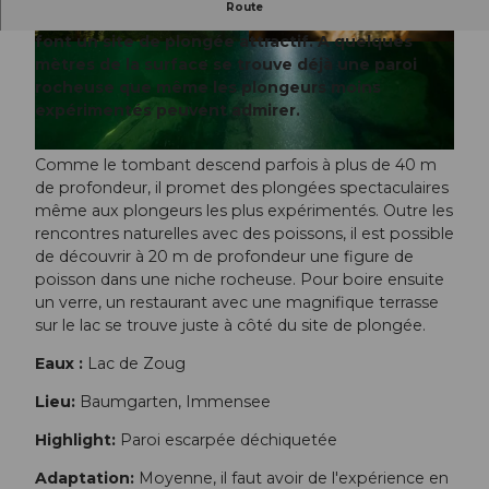
Route
Le "Baumgärtli" réunit tous les attributs qui en
font un site de plongée attractif. A quelques
© Markus Inglin, Schwyz Tourismus, Markus In
© Markus Inglin, Schwyz Tourismus, Markus In
glin Ingma Pictures
glin Ingma Pictures
mètres de la surface se trouve déjà une paroi
rocheuse que même les plongeurs moins
expérimentés peuvent admirer.
© Markus Inglin, Schwyz Tourismus, Inglin Markus Ingma Pictures
Comme le tombant descend parfois à plus de 40 m
de profondeur, il promet des plongées spectaculaires
même aux plongeurs les plus expérimentés. Outre les
rencontres naturelles avec des poissons, il est possible
de découvrir à 20 m de profondeur une figure de
poisson dans une niche rocheuse. Pour boire ensuite
un verre, un restaurant avec une magnifique terrasse
sur le lac se trouve juste à côté du site de plongée.
Eaux :
Lac de Zoug
Lieu:
Baumgarten, Immensee
Highlight:
Paroi escarpée déchiquetée
Adaptation:
Moyenne, il faut avoir de l'expérience en