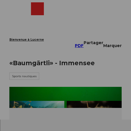
T
o
Webcams
Recherche
Menu
Shop
c
o
n
t
e
Bienvenue à Lucerne
Partager
n
PDF
Marquer
t
«Baumgärtli» - Immensee
Sports nautiques