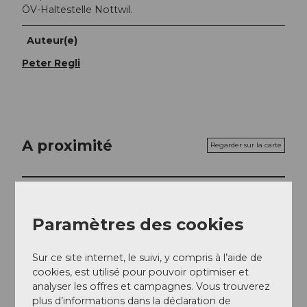
ÖV-Haltestelle Nottwil.
Auteur(e)
Peter Regli
A proximité
Regarder sur la carte
A voir
Paramètres des cookies
Excursions
Sur ce site internet, le suivi, y compris à l’aide de
cookies, est utilisé pour pouvoir optimiser et
analyser les offres et campagnes. Vous trouverez
Contact
plus d’informations dans la déclaration de