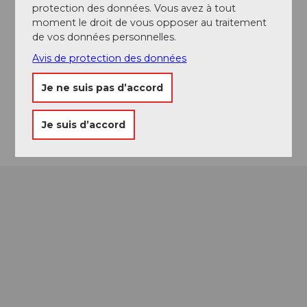
protection des données. Vous avez à tout
Bahnhofstrasse
moment le droit de vous opposer au traitement
6207
Nottwil
de vos données personnelles.
+41 41 202 00 88
Avis de protection des données
info@beachbar.ch
Je ne suis pas d’accord
Website
Arrivée
Je suis d’accord