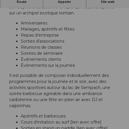
Organisez votre événement à Nottwil dans une
Route
Appeler
Site web
atmosphère caribéenne unique qui vous transporte
sur un archipel exotique lointain.
Anniversaires
Mariages, apéritifs et fêtes
Repas d’entreprise
Sorties d’associations
Réunions de classes
Soirées de séminaire
Événements clients
Événements sur la journée
Il est possible de composer individuellement des
programmes pour la journée et le soir, avec des
activités sportives autour du lac de Sempach, une
soirée barbecue agréable dans une ambiance
caribéenne ou une fête en plein air avec DJ et
caïpirinhas.
Apéritifs et barbecues
Cours d’initiation au surf [lien avec offre]
Sorties en stand up paddle [lien avec offre]