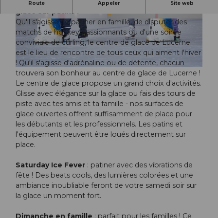
Centre de glace de Lucerne - L'expérience de la
Route
Appeler
Site web
glace sur patins !
Qu'il s'agisse de patiner en famille, de disputer des
©
CC-BY-NC-ND
© André Maurer Photography www.an André M
aurer Photography www.an |
CC-BY-NC-ND
matchs de hockey passionnants ou d'une soirée
conviviale de curling, le centre de glace de Lucerne
est le lieu de rencontre de tous ceux qui aiment l'hiver
! Qu'il s'agisse d'adrénaline ou de détente, chacun
© André Maurer Photography / www.andremaurer.ch |
CC-BY-NC-ND
trouvera son bonheur au centre de glace de Lucerne !
Le centre de glace propose un grand choix d'activités.
Glisse avec élégance sur la glace ou fais des tours de
piste avec tes amis et ta famille - nos surfaces de
glace ouvertes offrent suffisamment de place pour
les débutants et les professionnels. Les patins et
l'équipement peuvent être loués directement sur
place.
Saturday Ice Fever
: patiner avec des vibrations de
fête ! Des beats cools, des lumières colorées et une
ambiance inoubliable feront de votre samedi soir sur
la glace un moment fort.
Dimanche en famille
: parfait pour les familles ! Ce