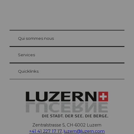
© Be
at Bre
chbü
hl
Qui sommes nous
Carte d’hôte Lucerne
Vos avantages en tant qu'hôte pour la nuit
Services
Quicklinks
Zentralstrasse 5, CH-6002 Luzern
+41 41 227 17 17
,
luzern@luzern.com