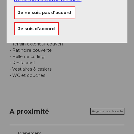
Facebook
Je ne suis pas d’accord
Instagram
Informations supplémentaires
Je suis d’accord
Infrastructure
- Terrain extérieur couvert
- Patinoire couverte
- Halle de curling
- Restaurant
- Vestiaires & casiers
- WC et douches
A proximité
Regarder sur la carte
Evénement