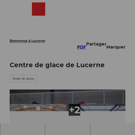
T
o
Webcams
Recherche
Menu
Shop
c
o
n
t
e
Bienvenue à Lucerne
Partager
n
PDF
Marquer
t
Centre de glace de Lucerne
Stade de glace