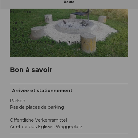
Place de grill Buhhalde, Egliswil
Route
Équipement :
- Grille
- Banc
- Table
- Bois à ramasser dans les environs
© Seetal Tourismus, Seetal Tourismus
© Seetal Tourismus, Seetal Tourismus
Bon à savoir
Arrivée et stationnement
Parken
Pas de places de parking
Öffentliche Verkehrsmittel
Arrêt de bus Egliswil, Waggeplatz