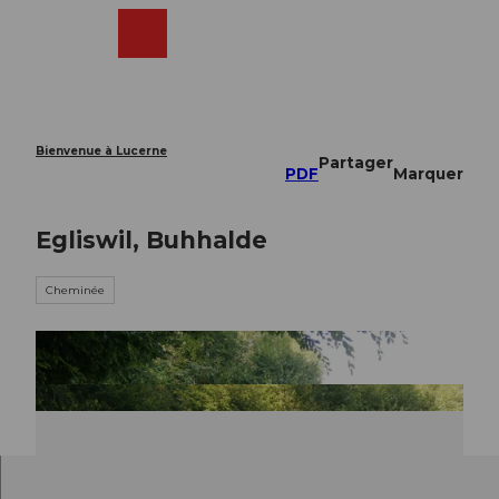
T
o
Webcams
Recherche
Menu
Shop
c
o
n
t
e
Bienvenue à Lucerne
Partager
n
PDF
Marquer
t
Egliswil, Buhhalde
Cheminée