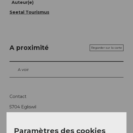
Auteur(e)
Seetal Tourismus
A proximité
Regarder sur la carte
A voir
Contact
5704
Egliswil
Arrivée
Paramètres des cookies