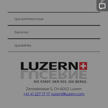
© Be
at Bre
chbü
hl
Qui sommes nous
Carte d’hôte Lucerne
Vos avantages en tant qu'hôte pour la nuit
Services
Quicklinks
Zentralstrasse 5, CH-6002 Luzern
+41 41 227 17 17
,
luzern@luzern.com