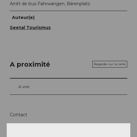
Arrêt de bus Fahrwangen, Bärenplatz
Auteur(e)
Seetal Tourismus
A proximité
Regarder sur la carte
A voir
Contact
5615
Fahrwangen
Arrivée