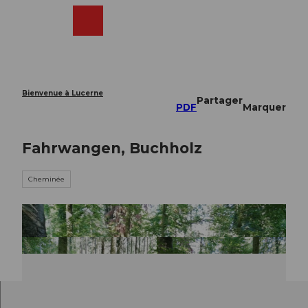
T
o
Webcams
Recherche
Menu
Shop
c
o
n
t
e
Bienvenue à Lucerne
Partager
n
PDF
Marquer
t
Fahrwangen, Buchholz
Cheminée