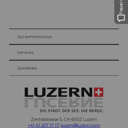
Travel Guide
© Be
at Bre
chbü
hl
Qui sommes nous
Carte d’hôte Lucerne
Vos avantages en tant qu'hôte pour la nuit
Services
Quicklinks
Zentralstrasse 5, CH-6002 Luzern
+41 41 227 17 17
,
luzern@luzern.com