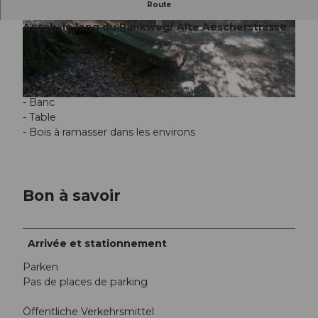
Route
Aire de grillade Buchholz, Fahrwangen, direction
Aesch, le long du Rankweg/ Alte Aescherstrasse
© Seetal Tourismus, Seetal Tourismus
© Seetal Tourismus, Seetal Tourismus
Équipement :
- Grille
- Banc
© Seetal Tourismus, Seetal Tourismus
- Table
- Bois à ramasser dans les environs
Bon à savoir
Arrivée et stationnement
Parken
Pas de places de parking
Öffentliche Verkehrsmittel