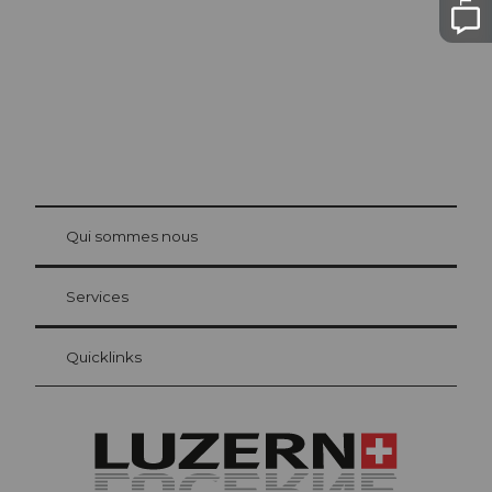
© Be
at Bre
chbü
hl
Qui sommes nous
Carte d’hôte Lucerne
Vos avantages en tant qu'hôte pour la nuit
Services
Quicklinks