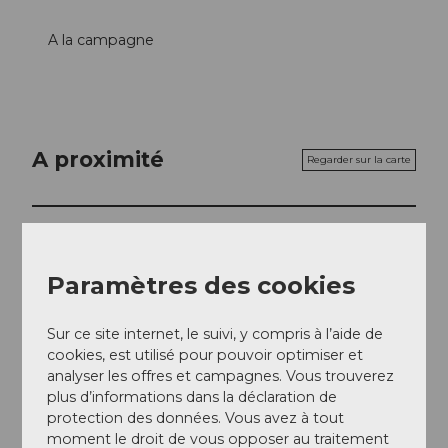
A la campagne
A proximité
Regarder sur la carte
A voir
Paramètres des cookies
Contact
Sur ce site internet, le suivi, y compris à l’aide de
cookies, est utilisé pour pouvoir optimiser et
Agrovision Burgrain AG
analyser les offres et campagnes. Vous trouverez
Burgrain 8
plus d’informations dans la déclaration de
6248
Alberswil
protection des données. Vous avez à tout
+41 (0)41 980 57 90
moment le droit de vous opposer au traitement