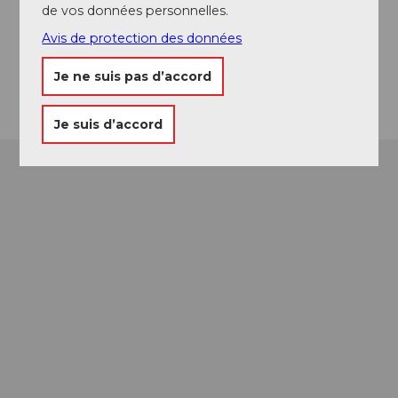
de vos données personnelles.
info@burgrain.ch
Avis de protection des données
Website
Arrivée
Je ne suis pas d’accord
Je suis d’accord