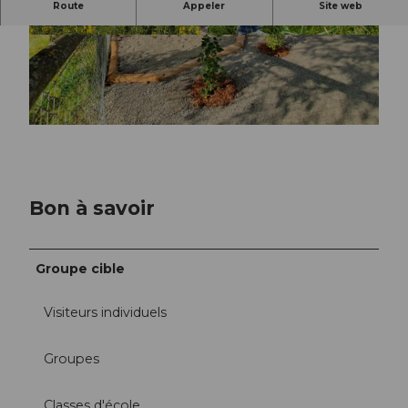
Découvrir de près l'origine d'aliments sains à la
Route
Appeler
Site web
ferme bio.
©
CC-BY
©
CC-BY
© Willisau Tourismus |
CC-BY
Bon à savoir
Groupe cible
Visiteurs individuels
Groupes
Classes d'école