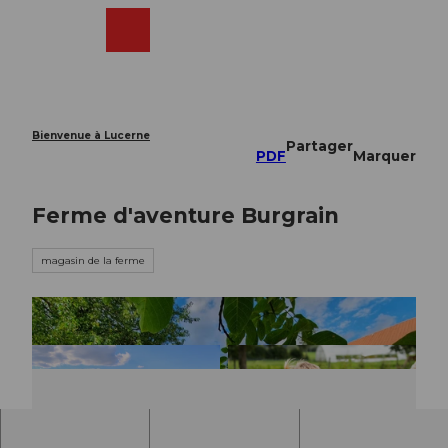
T
o
Webcams
Recherche
Menu
Shop
c
o
n
t
e
Bienvenue à Lucerne
Partager
n
PDF
Marquer
t
Ferme d'aventure Burgrain
magasin de la ferme