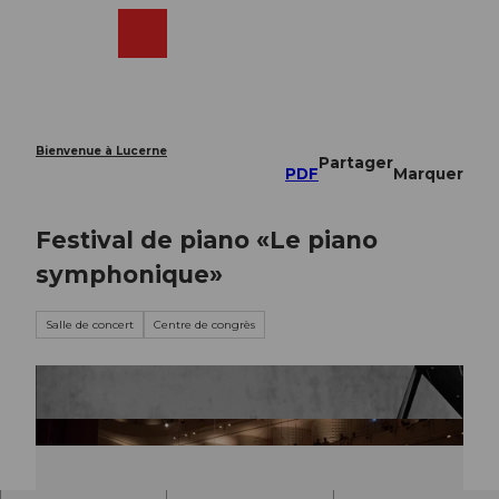
T
o
Webcams
Recherche
Menu
Shop
c
o
n
t
e
Bienvenue à Lucerne
Partager
n
PDF
Marquer
t
Festival de piano «Le piano
symphonique»
Salle de concert
Centre de congrès