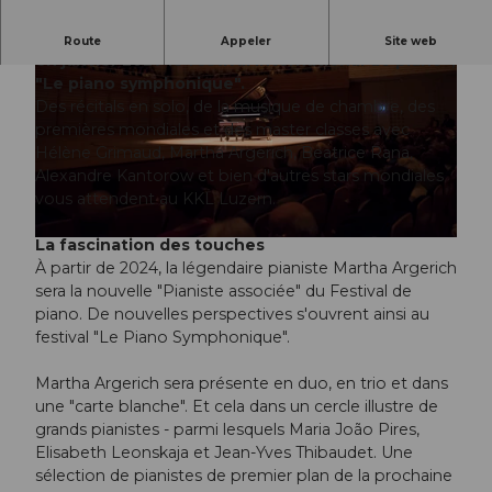
L'Orchestre symphonique de Lucerne organisera
Route
Appeler
Site web
en janvier 2027 le festival international de piano ;
"Le piano symphonique".
Des récitals en solo, de la musique de chambre, des
premières mondiales et des master classes avec
Hélène Grimaud, Martha Argerich, Beatrice Rana,
Alexandre Kantorow et bien d'autres stars mondiales
©
CC-BY-NC-ND
vous attendent au KKL Luzern.
La fascination des touches
© Lucerne Festival, Priska Ketterer |
CC-BY-NC-ND
À partir de 2024, la légendaire pianiste Martha Argerich
sera la nouvelle "Pianiste associée" du Festival de
piano. De nouvelles perspectives s'ouvrent ainsi au
festival "Le Piano Symphonique".
Martha Argerich sera présente en duo, en trio et dans
une "carte blanche". Et cela dans un cercle illustre de
grands pianistes - parmi lesquels Maria João Pires,
Elisabeth Leonskaja et Jean-Yves Thibaudet. Une
sélection de pianistes de premier plan de la prochaine