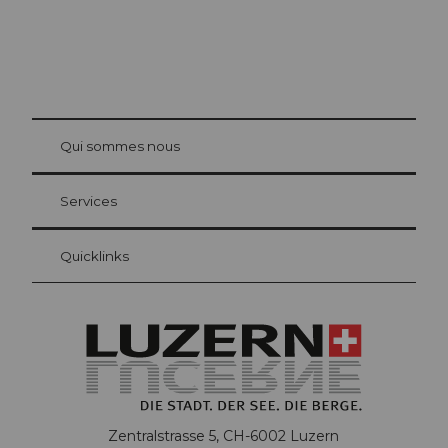
© Be
at Bre
chbü
hl
Qui sommes nous
Carte d’hôte Lucerne
Vos avantages en tant qu'hôte pour la nuit
Services
Quicklinks
Zentralstrasse 5, CH-6002 Luzern