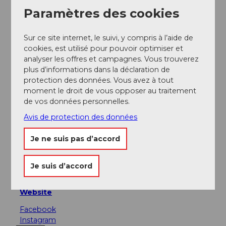
Paramètres des cookies
A proximité
Regarder sur la carte
Sur ce site internet, le suivi, y compris à l’aide de
cookies, est utilisé pour pouvoir optimiser et
analyser les offres et campagnes. Vous trouverez
A voir
plus d’informations dans la déclaration de
protection des données. Vous avez à tout
moment le droit de vous opposer au traitement
de vos données personnelles.
Contact
Avis de protection des données
Luzerner Sinfonieorchester
Pilatusstrasse 18
Je ne suis pas d’accord
6003
Luzern
+41 41 226 05 15
Je suis d’accord
karten@sinfonieorchester.ch
Website
Facebook
Instagram