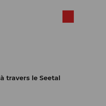
Réserver
FR
Webcams
Recherche
Shop
à travers le Seetal