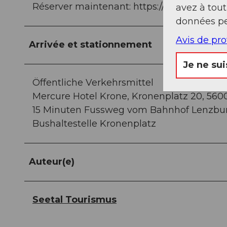
Réserver maintenant: https://www.foodtrail.c
avez à tou
données pe
Avis de pr
Arrivée et stationnement
Je ne sui
Öffentliche Verkehrsmittel
Mercure Hotel Krone, Kronenplatz 20, 560
15 Minuten Fussweg vom Bahnhof Lenzbu
Bushaltestelle Kronenplatz
Auteur(e)
Seetal Tourismus