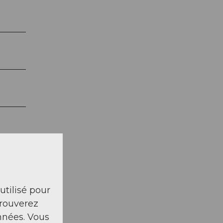
n de
 utilisé pour
r en
trouverez
nnées. Vous