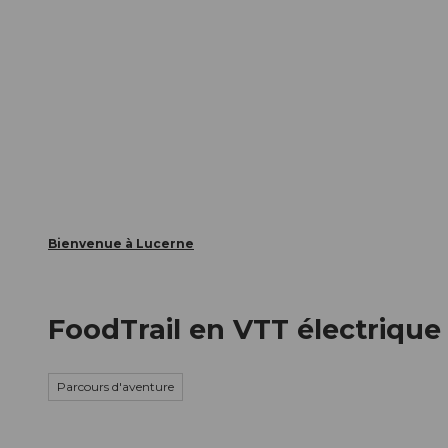
T
nts
Webcams
Carte d’hôte
o
c
La ville
La région
Informer
o
n
t
e
n
t
Bienvenue à Lucerne
FoodTrail en VTT électrique 
Parcours d'aventure