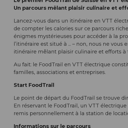
Le premier FoodTrail de Suisse en VTT él
Un parcours mêlant plaisir culinaire et eff
Lancez-vous dans un itinéraire en VTT électr
de compter les calories sur ce parcours riche
énigmes mystérieuses pour accéder à la pro
l’itinéraire est situé à ... – non, nous ne vou
itinéraire mêlant plaisir culinaire et efforts à 
Au fait: le FoodTrail en VTT électrique const
familles, associations et entreprises.
Start FoodTrail
Le point de départ du FoodTrail se trouve d
En réservant le FoodTrail, un VTT électrique
remis personnellement à la station de locat
Informations sur le parcours