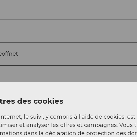
eöffnet
res des cookies
par adulte (à partir de 16 ans) incluant la locatio
our en CFF à Lenzbourg, les repas et les boissons
internet, le suivi, y compris à l’aide de cookies, est
adulte (à partir de 16 ans) incluant le trajet retou
imiser et analyser les offres et campagnes. Vous 
rmations dans la déclaration de protection des do