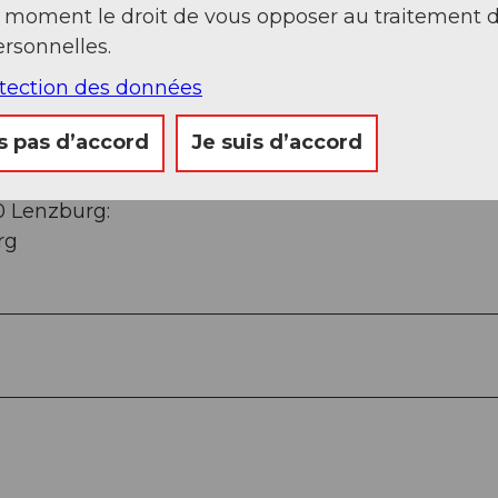
h/trails/seetal/
t moment le droit de vous opposer au traitement 
rsonnelles.
otection des données
s pas d’accord
Je suis d’accord
0 Lenzburg:
rg