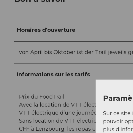
Horaires d'ouverture
von April bis Oktober ist der Trail jeweils g
Informations sur les tarifs
Prix du FoodTrail
Paramèt
Avec la location de VTT électrique: CHF 128 
VTT électrique d’une journée, le trajet ret
Sur ce site 
Sans location de VTT électrique: CHF 68 par 
pouvoir opt
CFF à Lenzbourg, les repas et les boissons
plus d’info