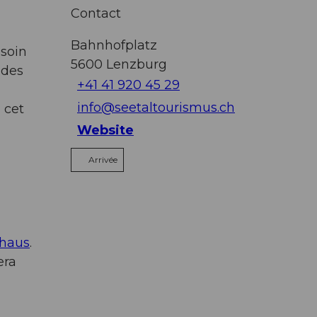
Contact
Bahnhofplatz
esoin
5600
Lenzburg
 des
+41 41 920 45 29
info@seetaltourismus.ch
z cet
Website
Arrivée
rhaus
.
era