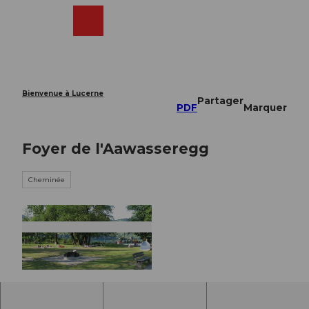
T
o
Webcams
Recherche
Menu
Shop
c
o
n
t
e
Bienvenue à Lucerne
Partager
n
PDF
Marquer
t
Foyer de l'Aawasseregg
Cheminée
© Nidwalden Tourismus