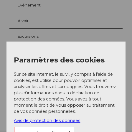
Evénement
A voir
Excursions
Paramètres des cookies
Contact
Aawasserweg
Sur ce site internet, le suivi, y compris à l’aide de
6374
Buochs
cookies, est utilisé pour pouvoir optimiser et
analyser les offres et campagnes. Vous trouverez
+41 41 624 52 82
plus d’informations dans la déclaration de
Website
protection des données. Vous avez à tout
moment le droit de vous opposer au traitement
Arrivée
de vos données personnelles.
Avis de protection des données