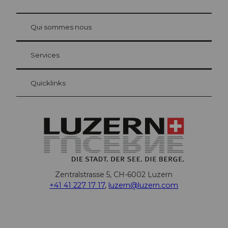
© Be
at Bre
chbü
hl
Qui sommes nous
Carte d’hôte Lucerne
Vos avantages en tant qu'hôte pour la nuit
Services
Quicklinks
Zentralstrasse 5, CH-6002 Luzern
+41 41 227 17 17
,
luzern@luzern.com