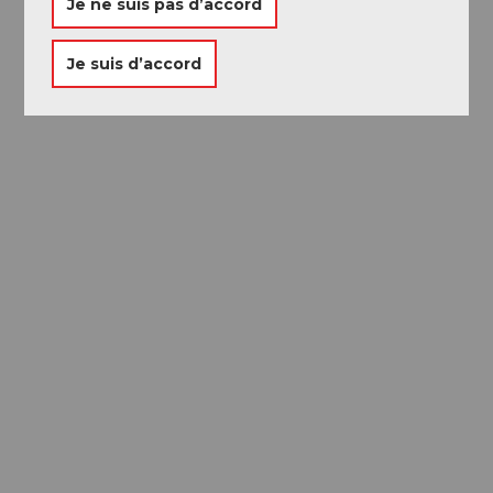
Je ne suis pas d’accord
Je suis d’accord
Passeport des
Musées
Libre accès à neuf musées