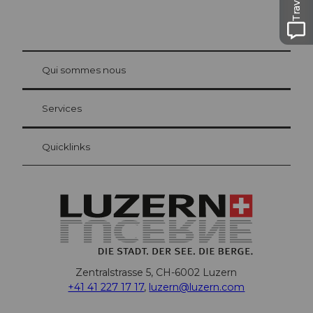
© Be
at Bre
chbü
hl
Qui sommes nous
Carte d’hôte Lucerne
Vos avantages en tant qu'hôte pour la nuit
Services
Quicklinks
Zentralstrasse 5, CH-6002 Luzern
+41 41 227 17 17
,
luzern@luzern.com