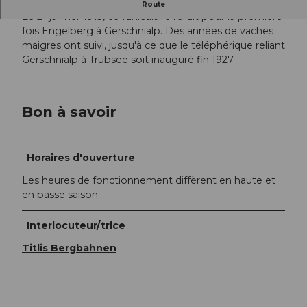
Apprécier la vue sur la Gerschnialp.
Route
Le 21 janvier 1913, ce funiculaire reliait pour la première
fois Engelberg à Gerschnialp. Des années de vaches
maigres ont suivi, jusqu'à ce que le téléphérique reliant
Gerschnialp à Trübsee soit inauguré fin 1927.
Bon à savoir
Horaires d'ouverture
Les heures de fonctionnement diffèrent en haute et
en basse saison.
Interlocuteur/trice
Titlis Bergbahnen