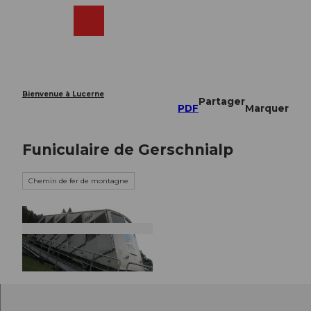
T
o
Webcams
Recherche
Menu
Shop
c
o
n
t
e
Bienvenue à Lucerne
Partager
n
PDF
Marquer
t
Funiculaire de Gerschnialp
Chemin de fer de montagne
©
CC-BY-NC-ND