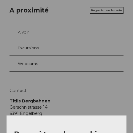
A proximité
Regarder sur la carte
A voir
Excursions
Webcams
Contact
Titlis Bergbahnen
Gerschnistrasse 14
6391
Engelberg
Arrivée