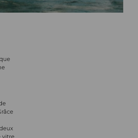
oque
me
 de
Grâce
 deux
vitre,