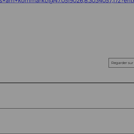
us+am+kornmarkt/@47.0519026,8.3034057,17z?ent
Regarder sur 