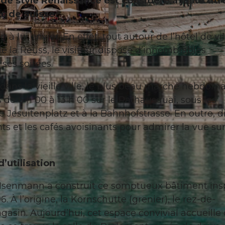
e style Renaissance est considéré à juste titr
s de Suisse.
 à lui envier. En effet, tout autour de l’hôtel de vil
 de la Reuss, le visiteur dispose d’innombrables
© Luzern Tourismus, Laila Bosco |
CC-BY-NC-ND
ses soirées.
 dans la vieille ville, le plus beau marché hebdom
 de 6 h 00 à 13 h 00 sur le Rathausquai, sous les
e Jesuitenplatz et à la Bahnhofstrasse. En outre, dif
ts et les cafés avoisinants pour admirer la vue sur
’utilisation
n Isenmann a construit ce somptueux bâtiment ins
. À l’origine, la Kornschütte (grenier), le rez-de-
agasin. Aujourd’hui, cet espace convivial accueille