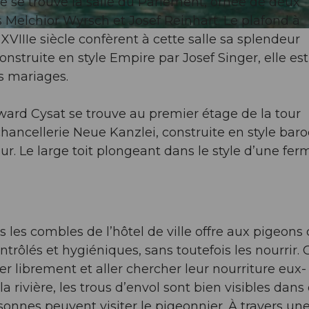
e se trouve la salle du Parlement, ornée de deux
elchior Wyrsch et Josef Reinhart. Le plafond à
XVIIIe siècle confèrent à cette salle sa splendeur
onstruite en style Empire par Josef Singer, elle est
es mariages.
ward Cysat se trouve au premier étage de la tour
chancellerie Neue Kanzlei, construite en style bar
 tour. Le large toit plongeant dans le style d’une fer
s les combles de l’hôtel de ville offre aux pigeons
ntrôlés et hygiéniques, sans toutefois les nourrir. 
r librement et aller chercher leur nourriture eux-
 rivière, les trous d’envol sont bien visibles dans
sonnes peuvent visiter le pigeonnier. À travers une 