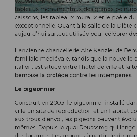
expositions et des concerts. Au premier étag
tableaux monumentaux des grands peintres M
© Luzern Tourismus, Laila Bosco |
CC-BY-NC-ND
caissons, les tableaux muraux et le poêle du 
exceptionnelle. Quant à la salle de la Diète c
aujourd’hui surtout utilisée pour célébrer d
L’ancienne chancellerie Alte Kanzlei de Ren
familiale médiévale, tandis que la nouvelle 
italien, est située entre l’hôtel de ville et la
bernoise la protège contre les intempéries.
Le pigeonnier
Construit en 2003, le pigeonnier installé dan
ville un site de reproduction et un habitat co
aux trous d’envol, les pigeons peuvent évolue
mêmes. Depuis le quai Reusssteg qui longe la
des lucarnes. Les groupes à partir de dix per