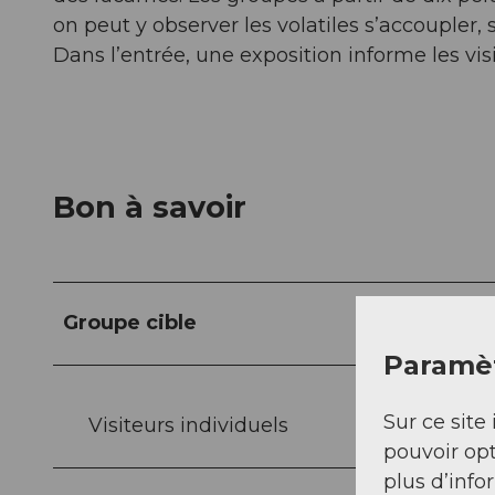
on peut y observer les volatiles s’accoupler, 
Dans l’entrée, une exposition informe les visi
Bon à savoir
Groupe cible
Paramèt
Sur ce site 
Visiteurs individuels
pouvoir opt
plus d’info