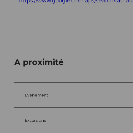
https://www.google.ch/maps/search/ratha
A proximité
Evénement
Excursions