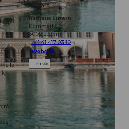
e
Contact
Rathaus Luzern
le qui
Kornmarkt 3
6002
Luzern
+41 41 417 03 10
adaire
Website
Arrivée
ficile
 le
piré
 des