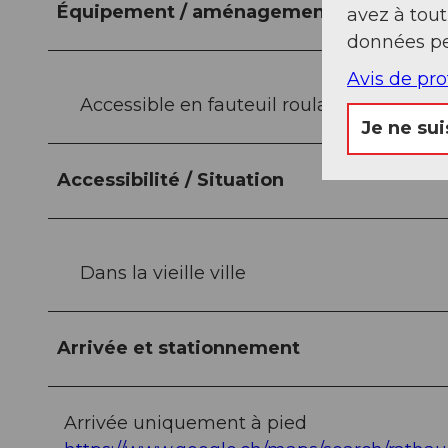
Équipement / aménagement
avez à tou
données pe
Avis de pr
Accessible en fauteuil roulant
Je ne sui
Accessibilité / Situation
Dans la vieille ville
Arrivée et stationnement
Arrivée uniquement à pied