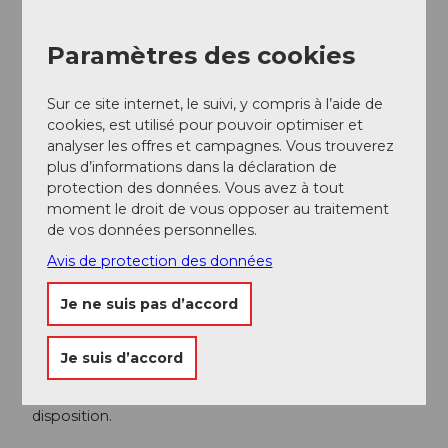
Des toilettes accessibles en fauteuil roulant se
trouvent dans le bistrot Salwideli et dans le Sandstein-
Paramètres des cookies
Pavillon.
Sur ce site internet, le suivi, y compris à l’aide de
Arrivée et stationnement
cookies, est utilisé pour pouvoir optimiser et
Le Jardin des Glaciers se trouve juste à côté du
analyser les offres et campagnes. Vous trouverez
Monument du Lion dans la ville de Lucerne.
plus d’informations dans la déclaration de
protection des données. Vous avez à tout
A pied
moment le droit de vous opposer au traitement
Depuis la gare et la vieille ville, le but est accessible en
de vos données personnelles.
15 minutes environ.
Avis de protection des données
En bus
Je ne suis pas d’accord
Les lignes de bus 1 ou 19 partent de la gare et
s'arrêtent à la Löwenplatz.
Je suis d’accord
Cars de tourisme
Le parking de la Löwenplatz, situé à proximité, est à
disposition.