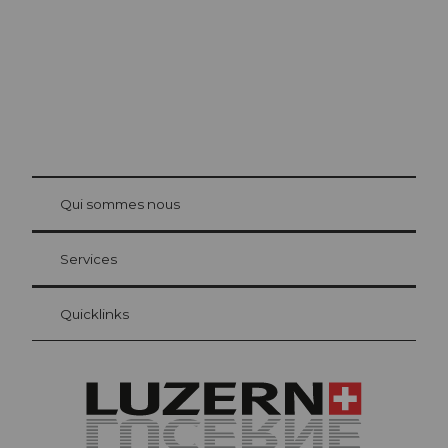
© Be
at Bre
chbü
hl
Qui sommes nous
Carte d’hôte Lucerne
Vos avantages en tant qu'hôte pour la nuit
Services
Quicklinks