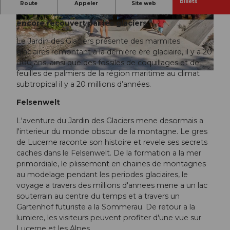
Remontez le temps et découvrez à quoi
billets
Route
Appeler
Site web
ressemblait Lucerne quand tout le pays était
encore recouvert par les glaciers.
© Gletschergarten |
CC-BY-NC-ND
Le Jardin des Glaciers présente des marmites
glaciaires remontant à la dernière ère glaciaire, il y a 20
000 ans, ainsi que des fossiles de coquillages et de
feuilles de palmiers de la région maritime au climat
© Gletschergarten |
CC-BY-NC-ND
subtropical il y a 20 millions d’années.
Felsenwelt
L'aventure du Jardin des Glaciers mene desormais a
l'interieur du monde obscur de la montagne. Le gres
de Lucerne raconte son histoire et revele ses secrets
caches dans le Felsenwelt. De la formation a la mer
primordiale, le plissement en chaines de montagnes
au modelage pendant les periodes glaciaires, le
voyage a travers des millions d'annees mene a un lac
souterrain au centre du temps et a travers un
Gartenhof futuriste a la Sommerau. De retour a la
lumiere, les visiteurs peuvent profiter d'une vue sur
Lucerne et les Alpes.