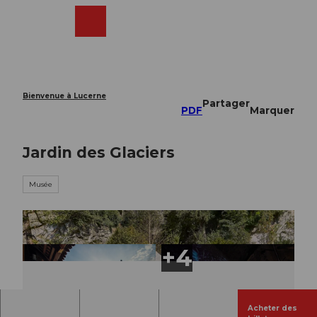
T
o
Webcams
Recherche
Menu
Shop
c
o
n
t
e
Bienvenue à Lucerne
Partager
n
PDF
Marquer
t
Jardin des Glaciers
Musée
Acheter des