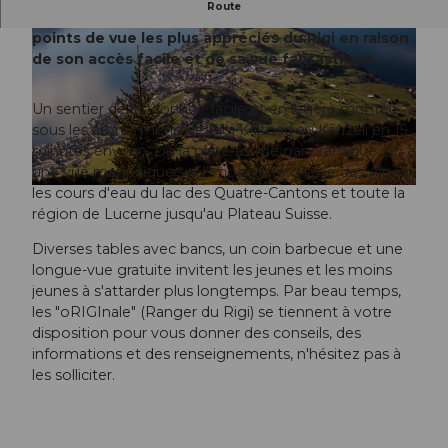
Route
La plate-forme panoramique Känzeli est l'un des
points de vue les plus appréciés du Rigi en raison
de son accès facile et de sa vue fantastique.
Un sentier de randonnée facile et en légère montée
sous les arbres mène de Rigi Kaltbad au Känzeli en 15
© Yue Cui, Gäste-Service Rigi
minutes environ. De la plate-forme panoramique, on a
une vue magnifique sur l'imposante chaîne des Alpes,
les cours d'eau du lac des Quatre-Cantons et toute la
© RIGI BAHNEN AG
région de Lucerne jusqu'au Plateau Suisse.
Diverses tables avec bancs, un coin barbecue et une
longue-vue gratuite invitent les jeunes et les moins
jeunes à s'attarder plus longtemps. Par beau temps,
les "oRIGInale" (Ranger du Rigi) se tiennent à votre
disposition pour vous donner des conseils, des
informations et des renseignements, n'hésitez pas à
les solliciter.