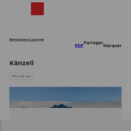
T
o
Webcams
Recherche
Menu
Shop
c
o
n
t
e
Bienvenue à Lucerne
Partager
n
PDF
Marquer
t
Känzeli
Point de vue