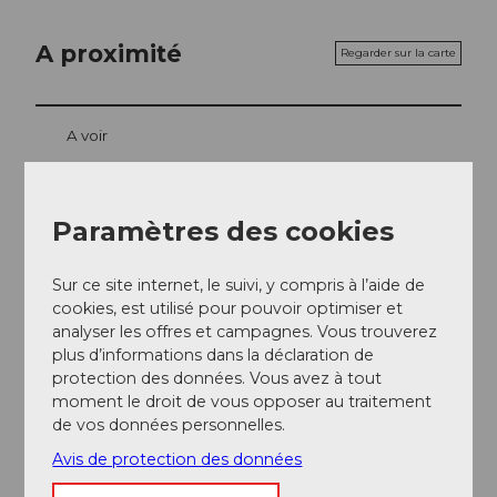
A proximité
Regarder sur la carte
A voir
Paramètres des cookies
Contact
5616
Meisterschwanden
Sur ce site internet, le suivi, y compris à l’aide de
+41 62 544 20 29
cookies, est utilisé pour pouvoir optimiser et
analyser les offres et campagnes. Vous trouverez
info@kanuzyt.ch
plus d’informations dans la déclaration de
Website
protection des données. Vous avez à tout
moment le droit de vous opposer au traitement
Arrivée
de vos données personnelles.
Avis de protection des données