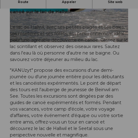
Route
Appeler
Site web
KANUzyt est votre organisateur d'excursions en
canoë sur le lac de Hallwil.
© Seetal Tourismus, KANUzyt
© Seetal Tourismus, KANUzyt
Le lac de Hallwil, avec ses petites plages et ses baies,
ses roselières et ses forêts, est l'environnement idéal
pour une agréable découverte en canoë. Glissez sur le
© Seetal Tourismus, KANUzyt
lac scintillant et observez des oiseaux rares. Sautez
dans l'eau là où personne d'autre ne se baigne. Ou
savourez votre déjeuner au milieu du lac.
"KANUzyt" propose des excursions d'une demi-
journée ou d'une journée entière pour les débutants
et les canoéistes expérimentés. Le point de départ
des tours est l'auberge de jeunesse de Beinwil am
See. Toutes les excursions sont dirigées par des
guides de canoë expérimentés et formés. Pendant
vos vacances, votre camp d'école, votre voyage
d'affaires, votre événement d'équipe ou votre sortie
entre amis, offrez-vous un tour en canoë et
découvrez le lac de Hallwil et le Seetal sous une
perspective nouvelle et magnifique.