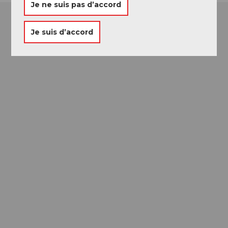
Je ne suis pas d’accord
Je suis d’accord
Passeport des
Musées
Libre accès à neuf musées