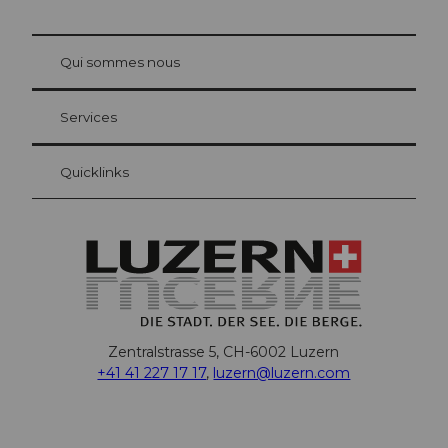
© Be
at Bre
chbü
hl
Qui sommes nous
Carte d’hôte Lucerne
Vos avantages en tant qu'hôte pour la nuit
Services
Quicklinks
Zentralstrasse 5, CH-6002 Luzern
+41 41 227 17 17
,
luzern@luzern.com