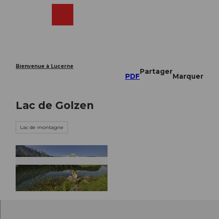
T
o
Webcams
Recherche
Menu
Shop
c
o
n
t
e
Bienvenue à Lucerne
Partager
n
PDF
Marquer
t
Lac de Golzen
Lac de montagne
© Christian Perret |
CC-BY-NC-ND