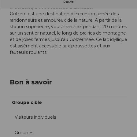
À partir de Bristen, le téléphérique vous emmène
Route
à Golzern, à 1400 mètres d’altitude.
Golzern est une destination d’excursion aimée des
randonneurs et amoureux de la nature. À partir de la
station supérieure, vous marchez pendant 20 minutes
sur un sentier naturel, le long de prairies de montagne
et de jolies fermes jusqu’au Golzernsee. Ce lac idyllique
est aisément accessible aux poussettes et aux
fauteuils roulants.
Bon à savoir
Groupe cible
Visiteurs individuels
Groupes