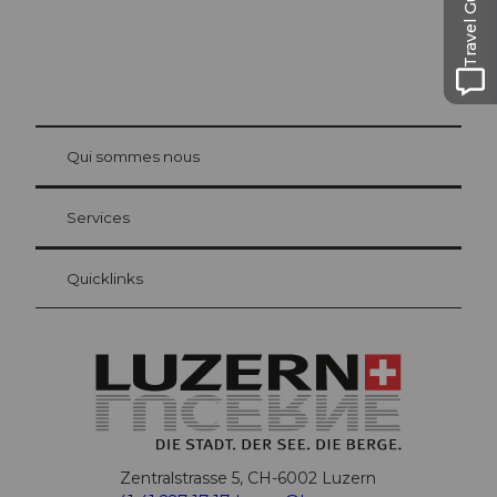
Travel Guide
© Be
at Bre
chbü
hl
Qui sommes nous
Carte d’hôte Lucerne
Vos avantages en tant qu'hôte pour la nuit
Services
Quicklinks
Zentralstrasse 5, CH-6002 Luzern