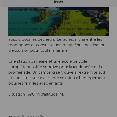
Route
Le lac de Lungern est connu pour sa couleur
émeraude brillante.
© Obwalden Tourismus, Obwalden Tourismus
© Obwalden Tourismus, Obwalden Tourismus
A vos cannes à pêche, prêts à partir ! Ceux qui ne le
savent pas encore vont l'apprendre maintenant. Le
lac de Lungern est considéré comme un paradis
© Obwalden Tourismus, Obwalden Tourismus
absolu pour les pêcheurs. Le lac est niché entre les
montagnes et constitue une magnifique destination
d'excursion pour toute la famille.
Une station balnéaire et une école de voile
complètent l'offre sportive pour la randonnée et la
promenade. Un camping se trouve à l'extrémité sud
et constitue une excellente solution d'hébergement
pour les familles avec enfants.
Situation : 698 m d'altitude. M.