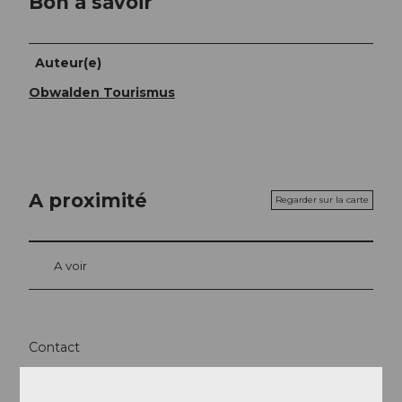
Bon à savoir
Auteur(e)
Obwalden Tourismus
A proximité
Regarder sur la carte
A voir
Contact
6078
Lungern