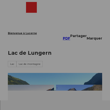
T
o
Webcams
Recherche
Menu
Shop
c
o
n
t
e
Bienvenue à Lucerne
Partager
n
PDF
Marquer
t
Lac de Lungern
Lac
Lac de montagne