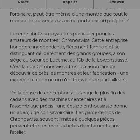
Vous êtes fasciné par les montres mécaniques ?
Route
Appeler
Site web
Vous êtes à la recherche d'une expérience qui sort de
l'ordinaire, peut-être même d'une montre que tout le
monde ne possède pas ou ne porte pas au poignet ?
Lucerne abrite un joyau très particulier pour les
amateurs de montres : Chronoswiss. Cette entreprise
horlogère indépendante, fièrement familiale et se
distinguant délibérément des grands groupes, a son
siège au cœur de Lucerne, au 16b de la Löwenstrasse.
C'est là que Chronoswiss offre l'occasion rare de
découvrir de près les montres et leur fabrication - une
expérience comme on n'en trouve nulle part ailleurs.
De la phase de conception à l'usinage le plus fin des
cadrans avec des machines centenaires et à
l'assemblage précis - une équipe enthousiaste donne
un aperçu de son savoir-faire. Les garde-temps de
Chronoswiss, souvent limités à quelques pièces,
peuvent être testés et achetés directement dans
l'atelier.