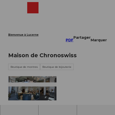
T
o
Webcams
Recherche
Menu
Shop
c
o
n
t
e
Bienvenue à Lucerne
Partager
n
PDF
Marquer
t
Maison de Chronoswiss
Boutique de montres
Boutique de bijouterie
© House of Chronoswiss |
CC-BY-NC-ND