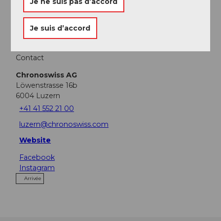
Je ne suis pas d’accord
Webcams
Je suis d’accord
Contact
Chronoswiss AG
Löwenstrasse 16b
6004
Luzern
+41 41 552 21 00
luzern@chronoswiss.com
Website
Facebook
Instagram
Arrivée