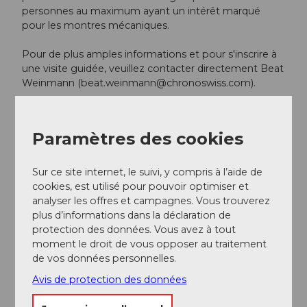
personnes au maximum ayant un intérêt marqué
pour les montres mécaniques.
Pour de plus amples informations et pour s'inscrire à
une visite guidée, veuillez contacter directement Beat
Weinmann (
beat.weinmann@chronoswiss.com
).
Paramètres des cookies
A proximité
Regarder sur la carte
Sur ce site internet, le suivi, y compris à l’aide de
cookies, est utilisé pour pouvoir optimiser et
analyser les offres et campagnes. Vous trouverez
plus d’informations dans la déclaration de
Evénement
protection des données. Vous avez à tout
moment le droit de vous opposer au traitement
A voir
de vos données personnelles.
Avis de protection des données
Excursions