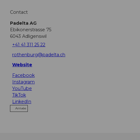
Contact
Padelta AG
Ebikonerstrasse 75
6043
Adligenswil
+41 41 311 25 22
rothenburg@padelta.ch
Website
Facebook
Instagram
YouTube
TikTok
LinkedIn
Arrivée