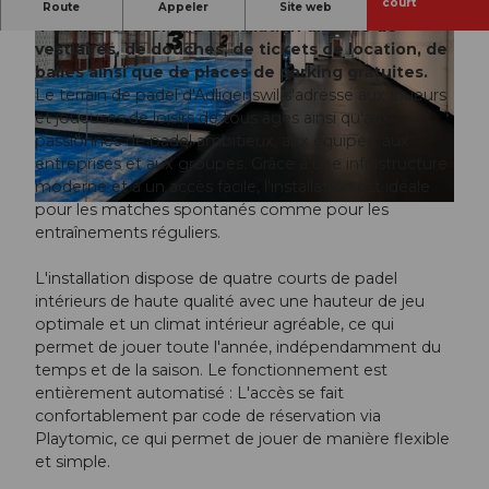
L'installation Padelta offre le plaisir du padel sur
court
Route
Appeler
Site web
4 courts couverts. L'installation dispose de
vestiaires, de douches, de tickets de location, de
balles ainsi que de places de parking gratuites.
Le terrain de padel d'Adligenswil s'adresse aux joueurs
et joueuses de loisirs de tous âges ainsi qu'aux
passionnés de padel ambitieux, aux équipes, aux
© Padelta AG |
CC-BY-ND
entreprises et aux groupes. Grâce à une infrastructure
moderne et à un accès facile, l'installation est idéale
pour les matches spontanés comme pour les
© Padelta AG |
CC-BY-ND
entraînements réguliers.
L'installation dispose de quatre courts de padel
intérieurs de haute qualité avec une hauteur de jeu
optimale et un climat intérieur agréable, ce qui
permet de jouer toute l'année, indépendamment du
temps et de la saison. Le fonctionnement est
entièrement automatisé : L'accès se fait
confortablement par code de réservation via
Playtomic, ce qui permet de jouer de manière flexible
et simple.