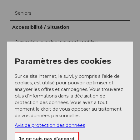
Seniors
Accessibilité / Situation
Accessible avec les transports publics
Situation centrale
Paramètres des cookies
Arrivée et stationnement
Sur ce site internet, le suivi, y compris à l’aide de
L'installation Padelta d'Adligenswil est facilement
cookies, est utilisé pour pouvoir optimiser et
accessible en voiture et avec les transports publics.
analyser les offres et campagnes. Vous trouverez
Depuis Lucerne, le bus va jusqu'à l'arrêt "Adligenswil,
plus d’informations dans la déclaration de
Stuben", qui se trouve juste à côté de l'installation. En
protection des données. Vous avez à tout
voiture, le site est accessible par la route principale en
moment le droit de vous opposer au traitement
direction d'Adligenswil, des places de parking gratuites
de vos données personnelles.
sont disponibles directement sur place.
Avis de protection des données
https://padelta.ch/en/locations/adligenswil-en
Je ne suis pas d’accord