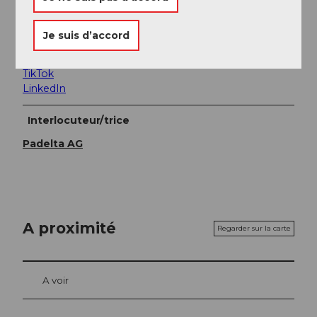
Réseaux sociaux
Facebook
Je suis d’accord
Instagram
YouTube
TikTok
LinkedIn
Interlocuteur/trice
Padelta AG
A proximité
Regarder sur la carte
A voir