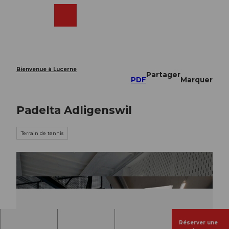
T
o
Webcams
Recherche
Menu
Shop
c
o
n
t
e
Bienvenue à Lucerne
Partager
n
PDF
Marquer
t
Padelta Adligenswil
Terrain de tennis
Réserver une