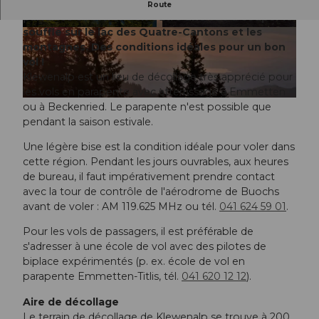
Sur la Klewenalp, les conditions de vol sont
Route
parfaites et offrent en outre une vue à couper le
souffle sur le lac des Quatre-Cantons et les
© Simon Imhof Fotografie |
CC-BY
©
CC-BY
montagnes. Des conditions idéales pour un bon
vol !
Klewenalp est un lieu de décollage très apprécié pour
les vols en parapente avec atterrissage à Emmetten
©
CC-BY
ou à Beckenried. Le parapente n'est possible que
pendant la saison estivale.
Une légère bise est la condition idéale pour voler dans
cette région. Pendant les jours ouvrables, aux heures
de bureau, il faut impérativement prendre contact
avec la tour de contrôle de l'aérodrome de Buochs
avant de voler : AM 119.625 MHz ou tél.
041 624 59 01
.
Pour les vols de passagers, il est préférable de
s'adresser à une école de vol avec des pilotes de
biplace expérimentés (p. ex. école de vol en
parapente Emmetten-Titlis, tél.
041 620 12 12
).
Aire de décollage
Le terrain de décollage de Klewenalp se trouve à 200