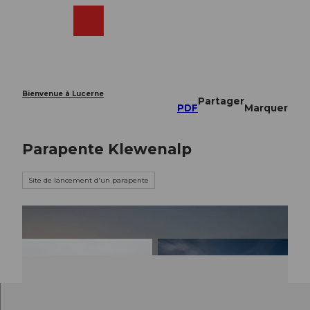
T
o
Webcams
Recherche
Menu
Shop
c
o
n
t
e
Bienvenue à Lucerne
Partager
n
PDF
Marquer
t
Parapente Klewenalp
Site de lancement d'un parapente