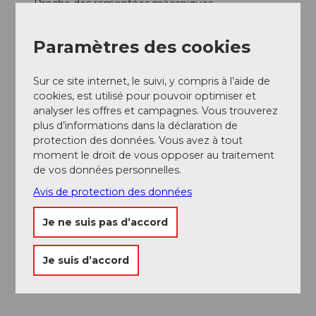
Proche des remontées mécaniques
Interlocuteur/trice
Paramètres des cookies
Bergbahnen Beckenried-Emmetten AG
Sur ce site internet, le suivi, y compris à l’aide de
cookies, est utilisé pour pouvoir optimiser et
analyser les offres et campagnes. Vous trouverez
plus d’informations dans la déclaration de
A proximité
protection des données. Vous avez à tout
Regarder sur la carte
moment le droit de vous opposer au traitement
de vos données personnelles.
Avis de protection des données
Evénement
Je ne suis pas d’accord
A voir
Je suis d’accord
Excursions