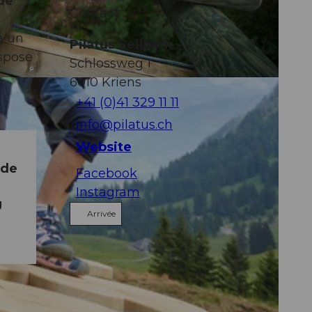
ade
Contact
à un
Pilatus Seilpark
spose
Schlossweg 1
6010
Kriens
+41 (0)41 329 11 11
info@pilatus.ch
Website
ède
Facebook
Instagram
U
Arrivée