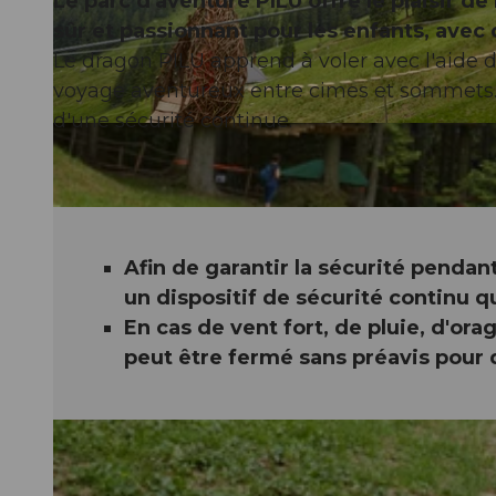
Le parc d'aventure PILU offre le plaisir de
sûr et passionnant pour les enfants, avec 
Le dragon PILU apprend à voler avec l'aide d
voyage aventureux entre cimes et sommets. 
d'une sécurité continue.
© Pilatus-Bahnen AG, Armin Grässl |
CC-BY-NC-ND
Afin de garantir la sécurité penda
un dispositif de sécurité continu q
En cas de vent fort, de pluie, d'or
peut être fermé sans préavis pour 