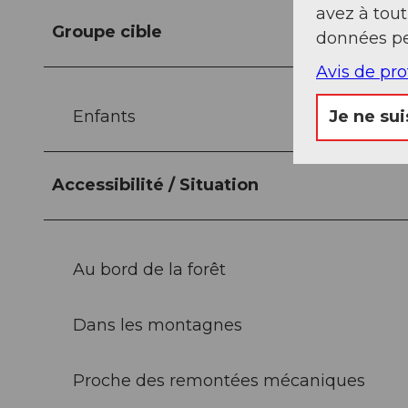
avez à tou
Groupe cible
données pe
Avis de pr
Enfants
Je ne sui
Accessibilité / Situation
Au bord de la forêt
Dans les montagnes
Proche des remontées mécaniques