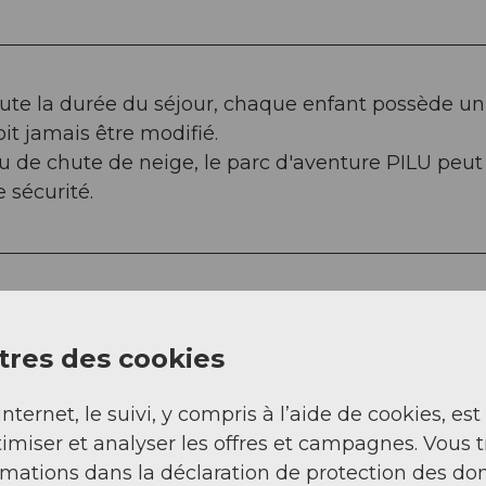
toute la durée du séjour, chaque enfant possède un
oit jamais être modifié.
 ou de chute de neige, le parc d'aventure PILU peut
 sécurité.
res des cookies
internet, le suivi, y compris à l’aide de cookies, est
fants de 4 à 7.99 ans.
imiser et analyser les offres et campagnes. Vous 
rmations dans la déclaration de protection des do