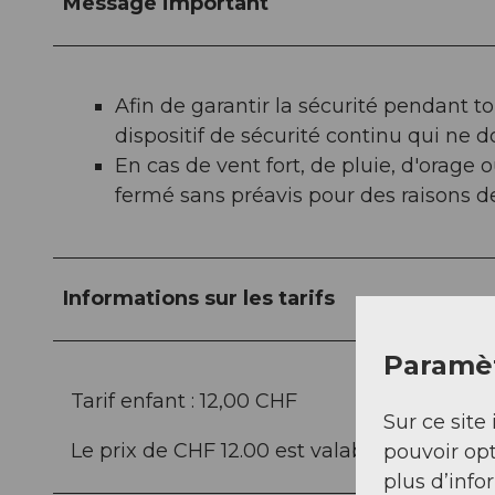
Message important
Afin de garantir la sécurité pendant 
dispositif de sécurité continu qui ne d
En cas de vent fort, de pluie, d'orage
fermé sans préavis pour des raisons de
Informations sur les tarifs
Paramèt
Tarif enfant : 12,00 CHF
Sur ce site 
Le prix de CHF 12.00 est valable pour les en
pouvoir opt
plus d’info