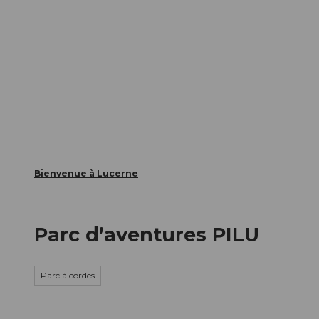
T
nts
Webcams
Carte d’hôte
o
c
La ville
La région
Informer
o
n
t
e
n
t
Bienvenue à Lucerne
Parc d’aventures PILU
Parc à cordes