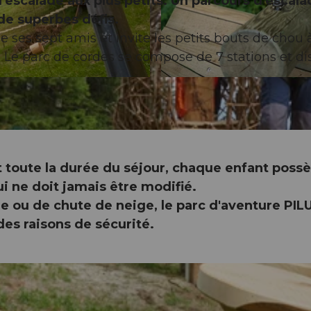
 l'escalade aux plus petits. Un parcours d'escal
de superbes défis.
e ses sept amis et invite les petits bouts de chou 
Le parc de cordes se compose de 7 stations et di
© Pilatus-Bahnen AG, Rainer Eder |
CC-BY-NC-ND
nt toute la durée du séjour, chaque enfant poss
ui ne doit jamais être modifié.
age ou de chute de neige, le parc d'aventure PIL
des raisons de sécurité.