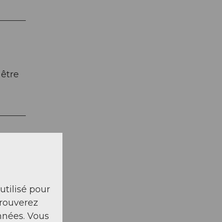
 être
 utilisé pour
trouverez
nnées. Vous