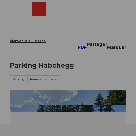
T
o
Webcams
Recherche
Menu
Shop
c
o
n
t
e
Bienvenue à Lucerne
Partager
n
PDF
Marquer
t
Parking Habchegg
Parking
Réserve naturelle