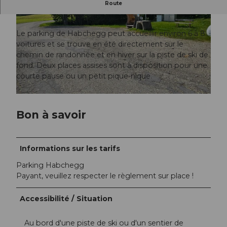
Parking Habchegg
Route
Le parking de Habchegg peut accueillir environ 6 à 8
voitures et se trouve en été directement sur le
chemin de randonnée et en hiver sur la piste de ski de
fond. Deux places assises sont à disposition pour une
© Fernanda Schöpfer |
CC-BY-NC-ND
courte pause ou un petit pique-nique.
© Fernanda Schöpfer |
CC-BY-NC-ND
Bon à savoir
Informations sur les tarifs
Parking Habchegg
Payant, veuillez respecter le règlement sur place !
Accessibilité / Situation
Au bord d'une piste de ski ou d'un sentier de